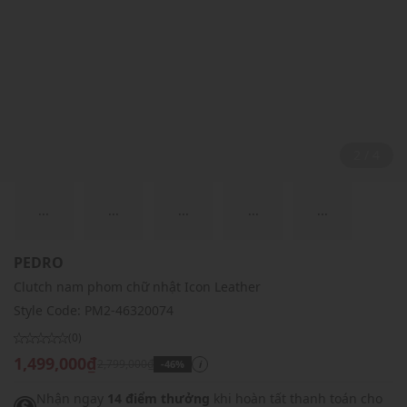
2 / 4
...
...
...
...
...
PEDRO
Clutch nam phom chữ nhật Icon Leather
Style Code:
PM2-46320074
(0)
1,499,000₫
2,799,000₫
-46%
i
Nhận ngay
14 điểm thưởng
khi hoàn tất thanh toán cho