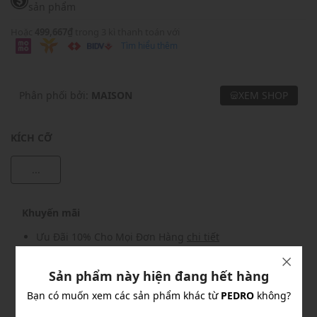
sản phẩm
Hoặc
499,667₫
trong 3 kì thanh toán với
Tìm hiểu thêm
Phân phối bởi:
MAISON
XEM SHOP
KÍCH CỠ
...
Khuyến mãi
Ưu Đãi 10% Cho Mọi Đơn Hàng
chi tiết
Sản phẩm này hiện đang hết hàng
Khuyến mãi
Bạn có muốn xem các sản phẩm khác từ
PEDRO
không?
Nhập mã: MSOXINCHAO - Giảm ngay 10%
chi tiết