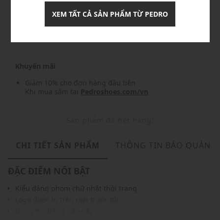
XEM TẤT CẢ SẢN PHẨM TỪ PEDRO
Nhập mã: MSO826FS- FREESHIP
chi tiết
Khuyến mãi
Giảm 10% cho đơn hàng đầu tiên
Khi mua sắm tại
Pedroshoes.com/vn
Sản phẩm đã hết hàng!
CHI TIẾT SẢN PHẨM
THÔNG TIN BẢO QUẢN
ĐẶC ĐIỂM NỔI BẬT
Kiểu dáng phom chữ nhật thời trang
Logo được in trên mặt trước túi
Đóng mở bằng nắp gập