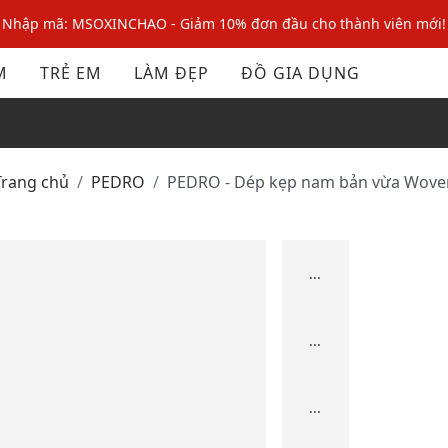
Nhập mã: MSOXINCHAO - Giảm 10% đơn đầu cho thành viên mới!
Nhập mã MSOPAY100: giảm ngay 10% khi thanh toán trực tuyến
M
TRẺ EM
LÀM ĐẸP
ĐỒ GIA DỤNG
Nhập mã: MSOXINCHAO - Giảm 10% đơn đầu cho thành viên mới!
Trang chủ
PEDRO
PEDRO - Dép kẹp nam bản vừa Wove
...
...
...