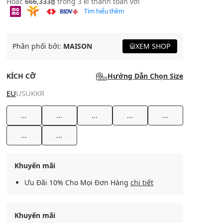
Hoặc
666,333₫
trong 3 kì thanh toán với
Tìm hiểu thêm
Phân phối bởi:
MAISON
XEM SHOP
KÍCH CỠ
Hướng Dẫn Chọn Size
EU
US
UK
KR
...
...
...
...
...
...
...
Khuyến mãi
Ưu Đãi 10% Cho Mọi Đơn Hàng
chi tiết
Khuyến mãi