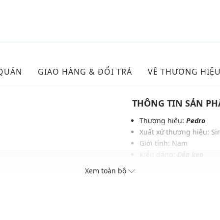
 QUẢN
GIAO HÀNG & ĐỔI TRẢ
VỀ THƯƠNG HIỆ
THÔNG TIN SẢN P
i
Thương hiệu:
Pedro
Xuất xứ thương hiệu: S
Giới tính: Nam
Kiểu dáng:
Dép kẹp
Màu sắc: Cognac Embos
Xem toàn bộ
ục
Chất liệu: Sợi tổng hợp 
Lớp lót: Sợi tổng hợp Mi
Thích hợp dùng trong các 
Xu hướng theo mùa: Sử 