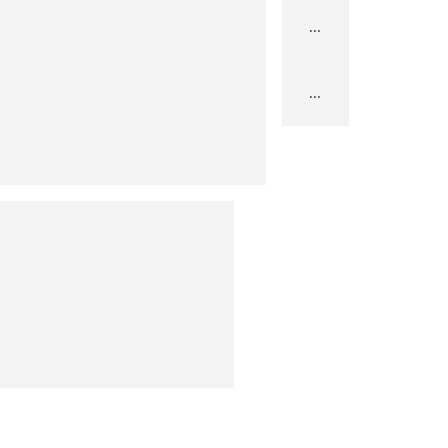
...
...