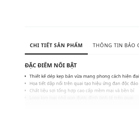
CHI TIẾT SẢN PHẨM
THÔNG TIN BẢO
ĐẶC ĐIỂM NỔI BẬT
Thiết kế dép kẹp bản vừa mang phong cách hiện đạ
Họa tiết dập nổi trên quai tạo hiệu ứng đan độc đáo
Chất liệu sợi tổng hợp cao cấp mềm mại và bền bỉ
Logo kim loại nhỏ gọn được đính tinh tế trên quai
Đế phẳng êm ái mang lại sự thoải mái khi di chuyển
Gam màu hiện đại dễ dàng kết hợp nhiều trang ph