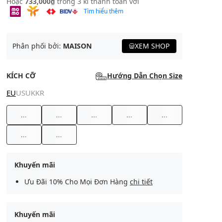
Hoặc
733,000₫
trong 3 kì thanh toán với
Tìm hiểu thêm
Phân phối bởi:
MAISON
XEM SHOP
KÍCH CỠ
Hướng Dẫn Chọn Size
EU
US
UK
KR
...
...
...
...
...
...
...
Khuyến mãi
Ưu Đãi 10% Cho Mọi Đơn Hàng
chi tiết
Khuyến mãi