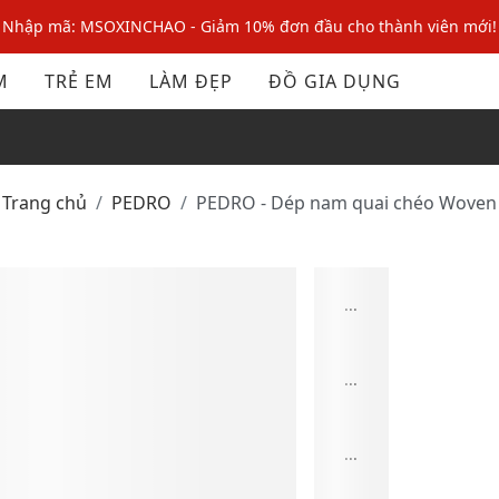
Nhập mã MSOPAY100: giảm ngay 10% khi thanh toán trực tuyến
Nhập mã: MSOXINCHAO - Giảm 10% đơn đầu cho thành viên mới!
M
TRẺ EM
LÀM ĐẸP
ĐỒ GIA DỤNG
Nhập mã MSOPAY100: giảm ngay 10% khi thanh toán trực tuyến
Nhập mã: MSOXINCHAO - Giảm 10% đơn đầu cho thành viên mới!
Trang chủ
PEDRO
PEDRO - Dép nam quai chéo Woven
...
...
...