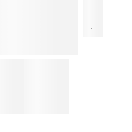
...
...