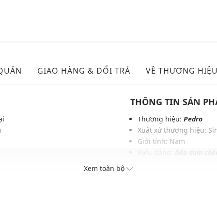
 QUẢN
GIAO HÀNG & ĐỔI TRẢ
VỀ THƯƠNG HIỆ
THÔNG TIN SẢN P
ại
Thương hiệu:
Pedro
ịu
Xuất xứ thương hiệu: S
Giới tính: Nam
Kiểu dáng:
Dép quai ché
mặt
Màu sắc: Black, Dark B
Xem toàn bộ
hục
Chất liệu: Sợi tổng hợp 
Lớp lót: Sợi tổng hợp Mi
Thoáng khí: Có lớp lót t
Thích hợp dùng trong các 