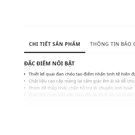
CHI TIẾT SẢN PHẨM
THÔNG TIN BẢO
ĐẶC ĐIỂM NỔI BẬT
Thiết kế quai đan chéo tạo điểm nhấn tinh tế hiện đ
Chất liệu cao cấp mang lại cảm giác êm ái và dễ ch
Phom đế thấp chắc chắn hỗ trợ di chuyển linh hoạt
Quai ôm chân vừa vặn tăng độ ổn định khi sử dụng
Đế ngoài bám tốt hạn chế trơn trượt trên nhiều bề 
Gam màu hiện đại dễ phối cùng nhiều kiểu trang p