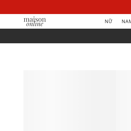
NỮ
NA