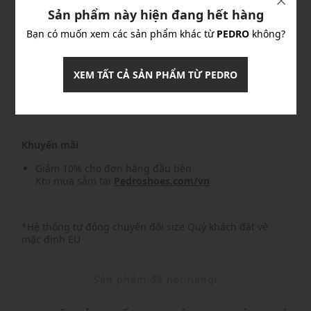
Sản phẩm này hiện đang hết hàng
Khuyến mãi
Bạn có muốn xem các sản phẩm khác từ
PEDRO
không?
Nhập mã: MSOXINCHAO - Giảm ngay 10%
chi tiết
XEM TẤT CẢ SẢN PHẨM TỪ PEDRO
Nhập mã: MSO826FS- FREESHIP
chi tiết
Khuyến mãi
Giảm 10% cho đơn hàng đầu tiên
Khi mua sắm tại
Pedroshoes.com/vn
*Hệ thống tự động chuyển đổi size Quý khách đặt về
mặc định EU
Sản phẩm đã hết hàng!