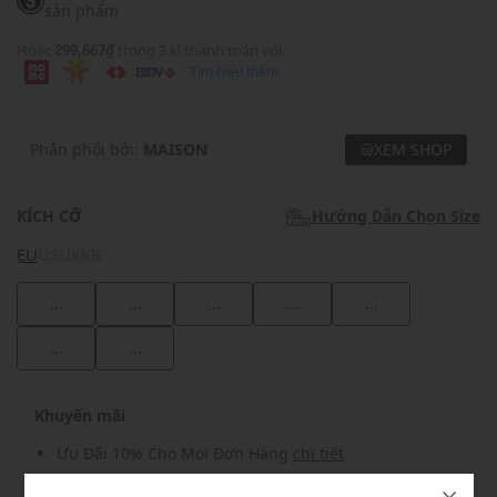
sản phẩm
Hoặc
299,667₫
trong 3 kì thanh toán với
Tìm hiểu thêm
Phân phối bởi:
MAISON
XEM SHOP
KÍCH CỠ
Hướng Dẫn Chọn Size
EU
US
UK
KR
...
...
...
...
...
...
...
Khuyến mãi
Ưu Đãi 10% Cho Mọi Đơn Hàng
chi tiết