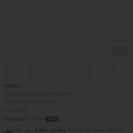
2 / 4
...
...
...
...
...
PEDRO
Dép nam quai ngang Penny Strap
Style Code:
PM1-86380171-1
(0)
899,000₫
1,599,000₫
-44%
i
Nhận ngay
8 điểm thưởng
khi hoàn tất thanh toán cho