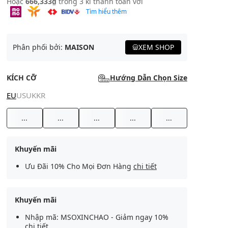
Hoặc
666,333₫
trong 3 kì thanh toán với
Tìm hiểu thêm
Phân phối bởi:
MAISON
XEM SHOP
KÍCH CỠ
Hướng Dẫn Chọn Size
EU
US
UK
KR
...
...
...
...
...
Khuyến mãi
Ưu Đãi 10% Cho Mọi Đơn Hàng
chi tiết
Khuyến mãi
Nhập mã: MSOXINCHAO - Giảm ngay 10%
chi tiết