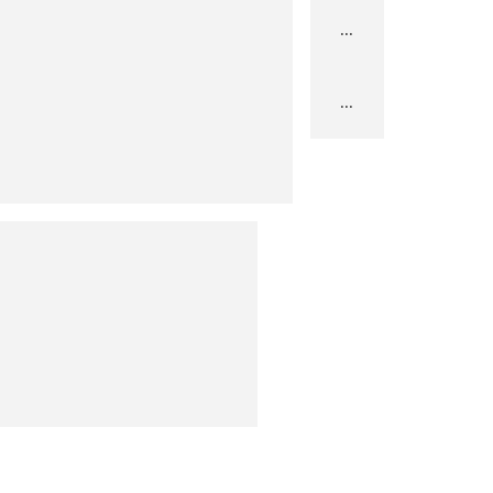
...
...