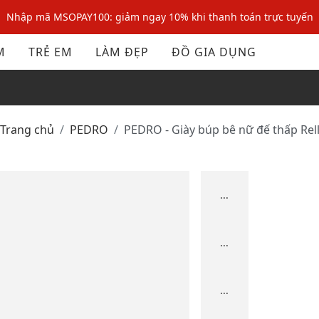
Nhập mã MSOPAY100: giảm ngay 10% khi thanh toán trực tuyến
Nhập mã: MSOXINCHAO - Giảm 10% đơn đầu cho thành viên mới!
M
TRẺ EM
LÀM ĐẸP
ĐỒ GIA DỤNG
Nhập mã MSOPAY100: giảm ngay 10% khi thanh toán trực tuyến
Nhập mã: MSOXINCHAO - Giảm 10% đơn đầu cho thành viên mới!
Trang chủ
PEDRO
PEDRO - Giày búp bê nữ đế thấp Rel
...
...
...