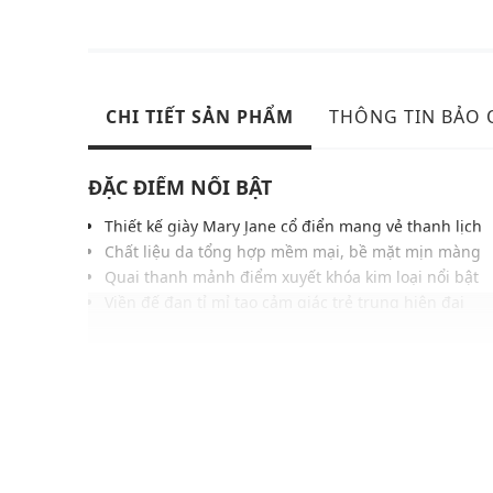
CHI TIẾT SẢN PHẨM
THÔNG TIN BẢO
ĐẶC ĐIỂM NỔI BẬT
Thiết kế giày Mary Jane cổ điển mang vẻ thanh lịch
Chất liệu da tổng hợp mềm mại, bề mặt mịn màng
Quai thanh mảnh điểm xuyết khóa kim loại nổi bật
Viền đế đan tỉ mỉ tạo cảm giác trẻ trung hiện đại
Lớp thoáng khí êm ái, phù hợp sử dụng quanh năm
Gam màu trung tính, dễ phối nhiều kiểu phong các
Đế thấp chắc chắn ổn định, linh hoạt từng bước đi