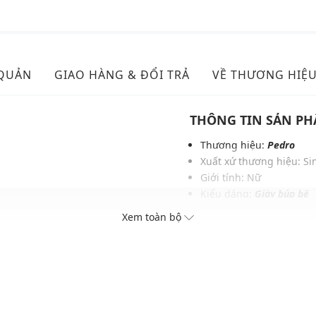
 QUẢN
GIAO HÀNG & ĐỔI TRẢ
VỀ THƯƠNG HIỆ
THÔNG TIN SẢN P
Thương hiệu:
Pedro
Xuất xứ thương hiệu: S
Giới tính: Nữ
Kiểu dáng:
Giày búp bê
Màu sắc: Dark Brown, C
Xem toàn bộ
h
Chất liệu: Da tổng hợp 
Lớp lót: Vải fabric & PU
Chiều cao đế: 0.9 cm
Thoáng khí: Có lớp lót t
Thích hợp dùng trong các 
Xu hướng theo mùa: Sử 