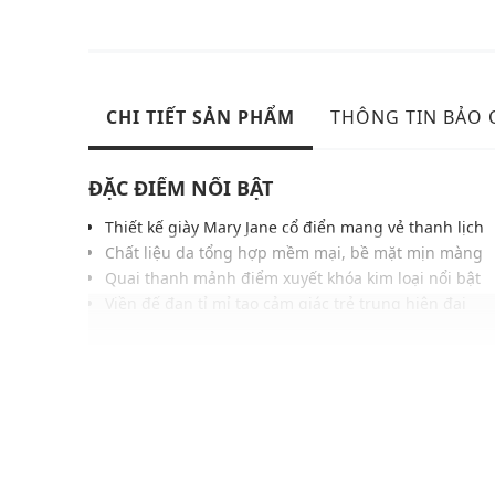
CHI TIẾT SẢN PHẨM
THÔNG TIN BẢO
ĐẶC ĐIỂM NỔI BẬT
Thiết kế giày Mary Jane cổ điển mang vẻ thanh lịch
Chất liệu da tổng hợp mềm mại, bề mặt mịn màng
Quai thanh mảnh điểm xuyết khóa kim loại nổi bật
Viền đế đan tỉ mỉ tạo cảm giác trẻ trung hiện đại
Lớp thoáng khí êm ái, phù hợp sử dụng quanh năm
Gam màu trung tính, dễ phối nhiều kiểu phong các
Đế thấp chắc chắn ổn định, linh hoạt từng bước đi