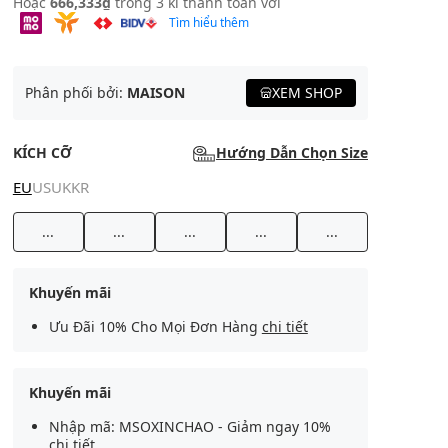
Hoặc
666,333₫
trong 3 kì thanh toán với
Tìm hiểu thêm
Phân phối bởi:
MAISON
XEM SHOP
KÍCH CỠ
Hướng Dẫn Chọn Size
EU
US
UK
KR
...
...
...
...
...
Khuyến mãi
Ưu Đãi 10% Cho Mọi Đơn Hàng
chi tiết
Khuyến mãi
Nhập mã: MSOXINCHAO - Giảm ngay 10%
chi tiết