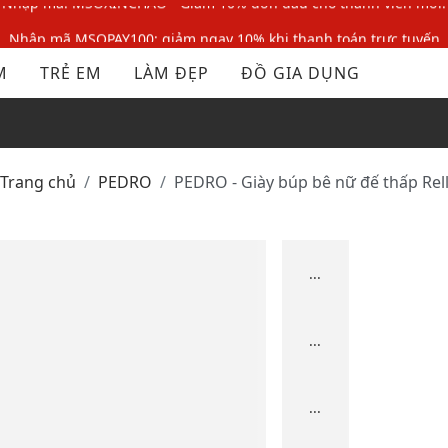
Nhập mã MSOPAY100: giảm ngay 10% khi thanh toán trực tuyến
Nhập mã: MSOXINCHAO - Giảm 10% đơn đầu cho thành viên mới!
M
TRẺ EM
LÀM ĐẸP
ĐỒ GIA DỤNG
Nhập mã MSOPAY100: giảm ngay 10% khi thanh toán trực tuyến
Nhập mã: MSOXINCHAO - Giảm 10% đơn đầu cho thành viên mới!
Trang chủ
PEDRO
PEDRO - Giày búp bê nữ đế thấp Rel
...
...
...