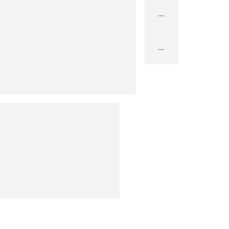
...
...