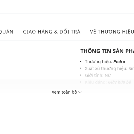
 QUẢN
GIAO HÀNG & ĐỔI TRẢ
VỀ THƯƠNG HIỆ
THÔNG TIN SẢN P
Thương hiệu:
Pedro
Xuất xứ thương hiệu: S
Giới tính: Nữ
Kiểu dáng:
Giày búp bê
Màu sắc: Dark Brown, C
Xem toàn bộ
h
Chất liệu: Da tổng hợp 
Lớp lót: Vải fabric & PU
Chiều cao đế: 0.9 cm
Thoáng khí: Có lớp lót t
Thích hợp dùng trong các 
Xu hướng theo mùa: Sử 