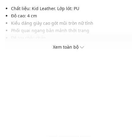
Chất liệu: Kid Leather. Lớp lót: PU
Độ cao: 4 cm
Kiểu dáng giày cao gót mũi tròn nữ tính
Phối quai ngang bản mảnh thời trang
Đế trụ chắc chắn
Gam màu hiện đại, phù hợp với nhiều trang phục
Xem toàn bộ
Xuất xứ thương hiệu: Singapore