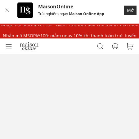
MaisonOnline
Nhập mã MSOPAY100: giảm ngay 10% khi thanh toán trực tuyến
Mở
Trải nghiệm ngay
Maison Online App
Nhập mã: MSOXINCHAO - Giảm 10% đơn đầu cho thành viên mới!
Nhập mã MSOPAY100: giảm ngay 10% khi thanh toán trực tuyến
Nhập mã: MSOXINCHAO - Giảm 10% đơn đầu cho thành viên mới!