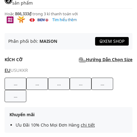
sản phẩm
Hoặc
866,333₫
trong 3 kì thanh toán với
Tìm hiểu thêm
Phân phối bởi:
MAISON
XEM SHOP
KÍCH CỠ
Hướng Dẫn Chọn Size
EU
US
UK
KR
...
...
...
...
...
...
Khuyến mãi
Ưu Đãi 10% Cho Mọi Đơn Hàng
chi tiết