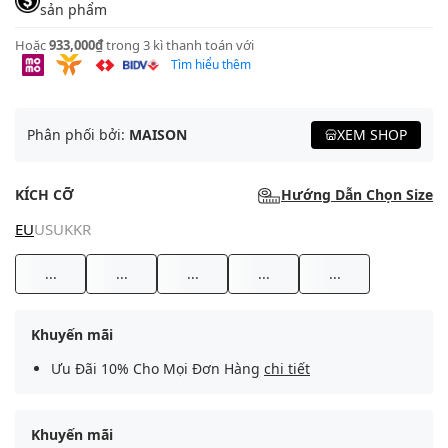
sản phẩm
Hoặc
933,000₫
trong 3 kì thanh toán với
Tìm hiểu thêm
Phân phối bởi:
MAISON
XEM SHOP
KÍCH CỠ
Hướng Dẫn Chọn Size
EU
US
UK
KR
...
...
...
...
...
Khuyến mãi
Ưu Đãi 10% Cho Mọi Đơn Hàng
chi tiết
Khuyến mãi