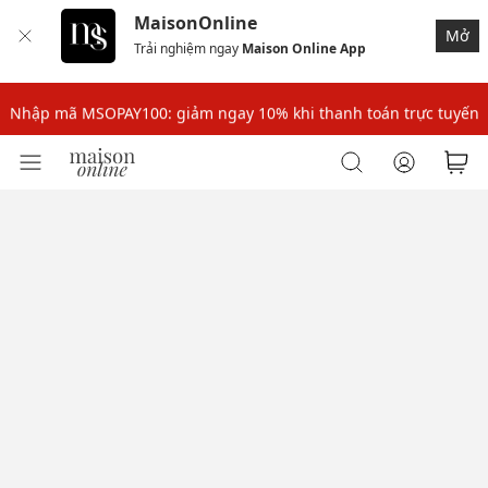
MaisonOnline
Mở
Trải nghiệm ngay
Maison Online App
Nhập mã: MSOXINCHAO - Giảm 10% đơn đầu cho thành viên mới!
Nhập mã MSOPAY100: giảm ngay 10% khi thanh toán trực tuyến
Nhập mã: MSOXINCHAO - Giảm 10% đơn đầu cho thành viên mới!
Nhập mã MSOPAY100: giảm ngay 10% khi thanh toán trực tuyến
Nhập mã: MSOXINCHAO - Giảm 10% đơn đầu cho thành viên mới!