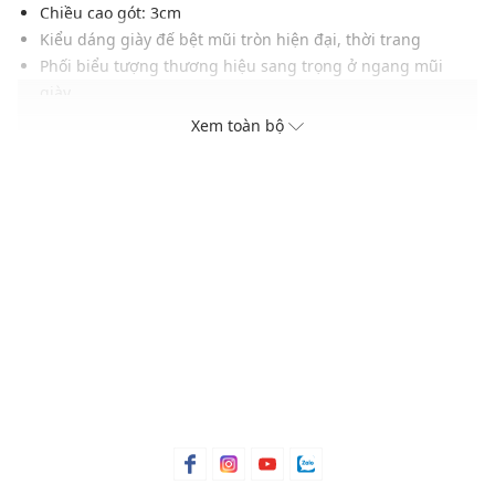
Chiều cao gót: 3cm
Kiểu dáng giày đế bệt mũi tròn hiện đại, thời trang
Phối biểu tượng thương hiệu sang trọng ở ngang mũi
giày
Phom ôm chân thoải mái
Xem toàn bộ
Chất da cao cấp, mềm mại
Gam màu hiện đại dễ dàng phối với nhiều trang phục và
phụ kiện
Xuất xứ thương hiệu: Singapore