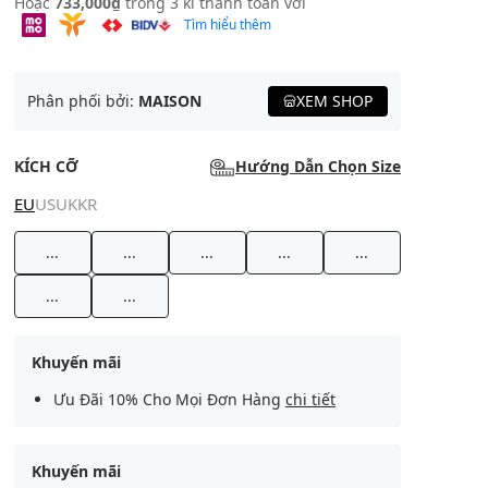
Hoặc
733,000₫
trong 3 kì thanh toán với
Tìm hiểu thêm
Phân phối bởi:
MAISON
XEM SHOP
KÍCH CỠ
Hướng Dẫn Chọn Size
EU
US
UK
KR
...
...
...
...
...
...
...
Khuyến mãi
Ưu Đãi 10% Cho Mọi Đơn Hàng
chi tiết
Khuyến mãi