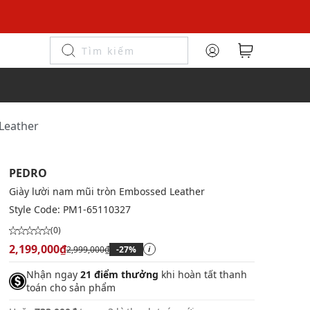
Leather
PEDRO
Giày lười nam mũi tròn Embossed Leather
Style Code:
PM1-65110327
(0)
2,199,000₫
2,999,000₫
-27%
i
Nhận ngay
21 điểm thưởng
khi hoàn tất thanh
toán cho sản phẩm