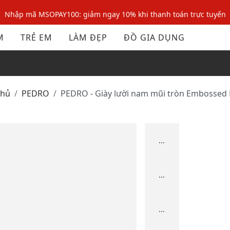
Nhập mã MSOPAY100: giảm ngay 10% khi thanh toán trực tuyến
Nhập mã: MSOXINCHAO - Giảm 10% đơn đầu cho thành viên mới!
M
TRẺ EM
LÀM ĐẸP
ĐỒ GIA DỤNG
Nhập mã MSOPAY100: giảm ngay 10% khi thanh toán trực tuyến
Nhập mã: MSOXINCHAO - Giảm 10% đơn đầu cho thành viên mới!
chủ
PEDRO
PEDRO - Giày lười nam mũi tròn Embossed 
...
...
...