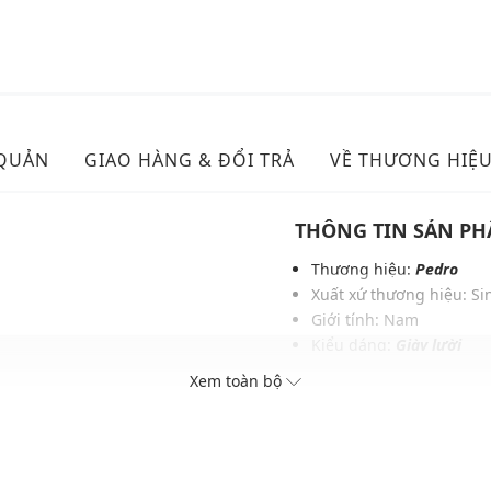
 QUẢN
GIAO HÀNG & ĐỔI TRẢ
VỀ THƯƠNG HIỆ
THÔNG TIN SẢN P
Thương hiệu:
Pedro
Xuất xứ thương hiệu: S
Giới tính: Nam
Kiểu dáng:
Giày lười
Màu sắc: Black, Dark Br
Xem toàn bộ
Lớp lót: Vải Jersey & da 
Logo: Được in trên lót 
Thoáng khí: Có lớp lót 
Thích hợp dùng trong các