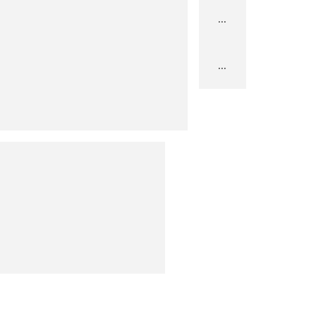
...
...