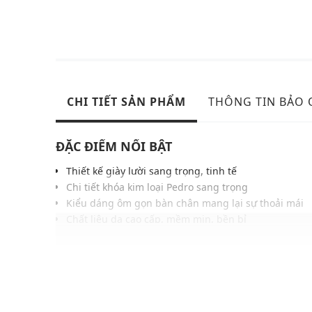
CHI TIẾT SẢN PHẨM
THÔNG TIN BẢO
ĐẶC ĐIỂM NỔI BẬT
Thiết kế giày lười sang trọng, tinh tế
Chi tiết khóa kim loại Pedro sang trọng
Kiểu dáng ôm gọn bàn chân mang lại sự thoải mái
Chất liệu da cao cấp, mềm mịn, bền bỉ
Đế cao su bền chắc, chống trơn trượt
Phù hợp phong cách smart-casual