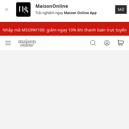
MaisonOnline
Mở
Trải nghiệm ngay
Maison Online App
Nhập mã: MSOXINCHAO - Giảm 10% đơn đầu cho thành viên mới!
Nhập mã MSOPAY100: giảm ngay 10% khi thanh toán trực tuyến
Nhập mã: MSOXINCHAO - Giảm 10% đơn đầu cho thành viên mới!
Nhập mã MSOPAY100: giảm ngay 10% khi thanh toán trực tuyến
Nhập mã: MSOXINCHAO - Giảm 10% đơn đầu cho thành viên mới!