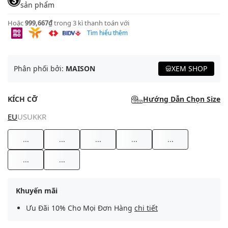
sản phẩm
Hoặc
999,667₫
trong 3 kì thanh toán với
Tìm hiểu thêm
Phân phối bởi:
MAISON
XEM SHOP
KÍCH CỠ
Hướng Dẫn Chọn Size
EU
US
UK
KR
...
...
...
...
...
...
...
Khuyến mãi
Ưu Đãi 10% Cho Mọi Đơn Hàng
chi tiết