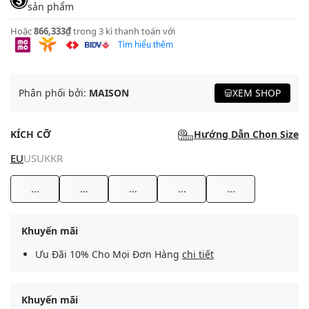
sản phẩm
Hoặc
866,333₫
trong 3 kì thanh toán với
Tìm hiểu thêm
Phân phối bởi:
MAISON
XEM SHOP
KÍCH CỠ
Hướng Dẫn Chọn Size
EU
US
UK
KR
...
...
...
...
...
Khuyến mãi
Ưu Đãi 10% Cho Mọi Đơn Hàng
chi tiết
Khuyến mãi