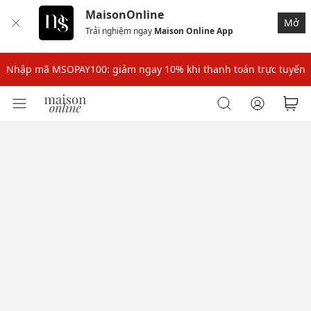
MaisonOnline
Mở
Trải nghiệm ngay
Maison Online App
Nhập mã: MSOXINCHAO - Giảm 10% đơn đầu cho thành viên mới!
Nhập mã MSOPAY100: giảm ngay 10% khi thanh toán trực tuyến
Nhập mã: MSOXINCHAO - Giảm 10% đơn đầu cho thành viên mới!
Nhập mã MSOPAY100: giảm ngay 10% khi thanh toán trực tuyến
Nhập mã: MSOXINCHAO - Giảm 10% đơn đầu cho thành viên mới!