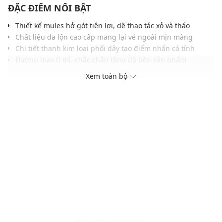
ĐẶC ĐIỂM NỔI BẬT
Thiết kế mules hở gót tiện lợi, dễ thao tác xỏ và tháo
Chất liệu da lộn cao cấp mang lại vẻ ngoài mịn màng
Chi tiết thanh kim loại phối dây tạo điểm nhấn cá tính
Đường may tỉ mỉ, chắc chắn tăng độ bền sản phẩm
Lớp lót thoáng khí êm ái, hỗ trợ di chuyển thoải mái
Xem toàn bộ
Dễ phối cùng quần tây, quần jeans hoặc quần shorts
THÔNG TIN SẢN PHẨM
Thương hiệu:
Pedro
Xuất xứ thương hiệu: Singapore
Giới tính: Nam
Kiểu dáng:
Giày mul
es
Màu sắc: Dark Taupe Suede
Chất liệu: Da lộn
Lớp lót: Cao su Neoprene, Da lộn
Thoáng khí: Có lớp lót thoáng khí
Thích hợp dùng trong các dịp: Đi chơi, đi làm, hoạt động
ngoài trời,...