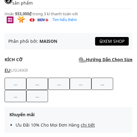
sản phẩm
Hoặc
933,000₫
trong 3 kì thanh toán với
Tìm hiểu thêm
Phân phối bởi:
MAISON
XEM SHOP
KÍCH CỠ
Hướng Dẫn Chọn Size
EU
US
UK
KR
...
...
...
...
...
...
...
Khuyến mãi
Ưu Đãi 10% Cho Mọi Đơn Hàng
chi tiết