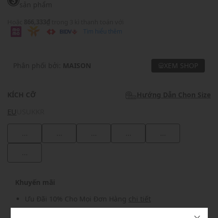
sản phẩm
Hoặc
866,333₫
trong 3 kì thanh toán với
Tìm hiểu thêm
Phân phối bởi:
MAISON
XEM SHOP
KÍCH CỠ
Hướng Dẫn Chọn Size
EU
US
UK
KR
...
...
...
...
...
...
Khuyến mãi
Ưu Đãi 10% Cho Mọi Đơn Hàng
chi tiết