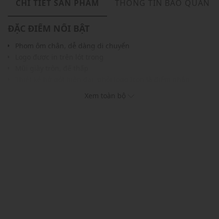
CHI TIẾT SẢN PHẨM
THÔNG TIN BẢO QUẢN
ĐẶC ĐIỂM NỔI BẬT
Phom ôm chân, dễ dàng di chuyển
Logo được in trên lót trong
Mũi giày tròn, đế thấp
Thiết kế hở gót hiện đại, phối logo Icon là điểm nhấn
Chất liệu da mềm mại, êm ái
Xem toàn bộ
Gam màu hiện đại dễ dàng phối với nhiều trang phục và
phụ kiện
THÔNG TIN SẢN PHẨM
Thương hiệu:
Pedro
Xuất xứ thương hiệu: Singapore
Giới tính: Nam
Kiểu dáng:
Giày mules
Màu sắc: Black, Military Green
Chất liệu: Da bê
Thoáng khí: Có lớp lót thoáng khí