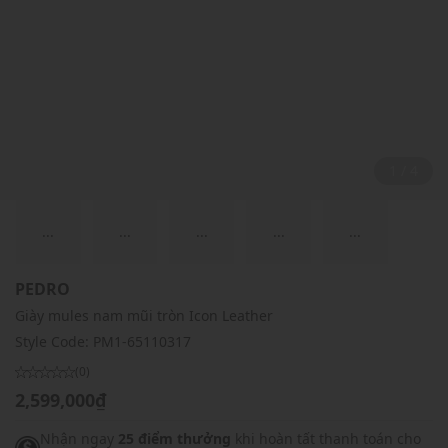
2 / 4
...
...
...
...
...
PEDRO
Giày mules nam mũi tròn Icon Leather
Style Code:
PM1-65110317
(0)
2,599,000₫
Nhận ngay
25 điểm thưởng
khi hoàn tất thanh toán cho