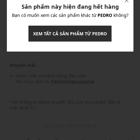
Sản phẩm này hiện đang hết hàng
Khuyến mãi
Bạn có muốn xem các sản phẩm khác từ
PEDRO
không?
Nhập mã: MSOXINCHAO - Giảm ngay 10%
chi tiết
XEM TẤT CẢ SẢN PHẨM TỪ PEDRO
Nhập mã: MSO826FS- FREESHIP
chi tiết
Khuyến mãi
Giảm 10% cho đơn hàng đầu tiên
Khi mua sắm tại
Pedroshoes.com/vn
*Hệ thống tự động chuyển đổi size Quý khách đặt về
mặc định EU
Sản phẩm đã hết hàng!