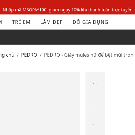
Nhập mã MSOPAY100: giảm ngay 10% khi thanh toán trực tuyến
Nhập mã: MSOXINCHAO - Giảm 10% đơn đầu cho thành viên mới!
M
TRẺ EM
LÀM ĐẸP
ĐỒ GIA DỤNG
Nhập mã MSOPAY100: giảm ngay 10% khi thanh toán trực tuyến
Nhập mã: MSOXINCHAO - Giảm 10% đơn đầu cho thành viên mới!
ang chủ
PEDRO
PEDRO - Giày mules nữ đế bệt mũi tròn
...
...
...