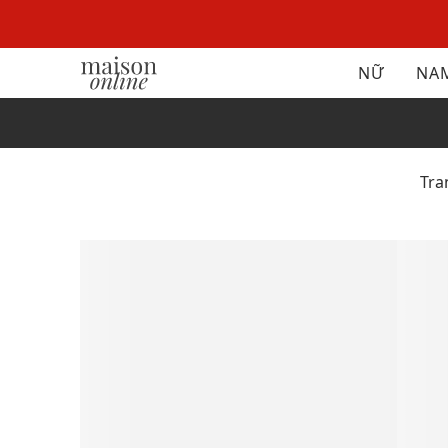
NỮ
NA
Tr