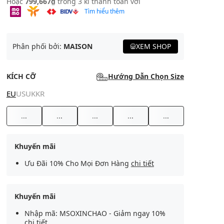
Hoặc
799,667₫
trong 3 kì thanh toán với
Tìm hiểu thêm
Phân phối bởi:
MAISON
XEM SHOP
KÍCH CỠ
Hướng Dẫn Chọn Size
EU
US
UK
KR
...
...
...
...
...
Khuyến mãi
Ưu Đãi 10% Cho Mọi Đơn Hàng
chi tiết
Khuyến mãi
Nhập mã: MSOXINCHAO - Giảm ngay 10%
chi tiết