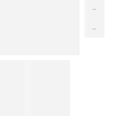
...
...