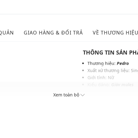
 QUẢN
GIAO HÀNG & ĐỔI TRẢ
VỀ THƯƠNG HIỆ
THÔNG TIN SẢN P
Thương hiệu:
Pedro
Xuất xứ thương liệu: Si
Giới tính: Nữ
Kiểu dáng:
Giày mules
Màu sắc: Natural Raffia
Xem toàn bộ
Chất liệu: Da bê lộn
Lớp lót: Da lộn tổng hợp
Chiều cao đế: 1 cm
Thoáng khí: Có lớp lót t
Thích hợp dùng trong các
Xu hướng theo mùa: Sử