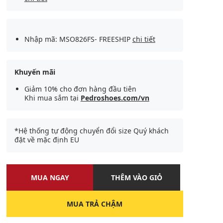
Nhập mã: MSO826FS- FREESHIP
chi tiết
Khuyến mãi
Giảm 10% cho đơn hàng đầu tiên
Khi mua sắm tại
Pedroshoes.com/vn
*Hệ thống tự động chuyển đổi size Quý khách
đặt về mặc định EU
MUA NGAY
THÊM VÀO GIỎ
MUA TRẢ CHẬM