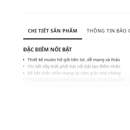
CHI TIẾT SẢN PHẨM
THÔNG TIN BẢO
ĐẶC ĐIỂM NỔI BẬT
Thiết kế mules hở gót tiện lợi, dễ mang và tháo
Chi tiết dây thắt phối hạt nổi bật tạo điểm nhấn
Đế bệt chắc chắn mang lại cảm giác nhẹ nhàng
Chất liệu da lộn mềm mại cùng lớp lót thoáng khí
Đường may chỉn chu đảm bảo độ bền đẹp dài lâu
Gam màu hiện đại phù hợp nhiều phong cách khác
Dễ phối cùng các mẫu quần jeans hoặc quần tây