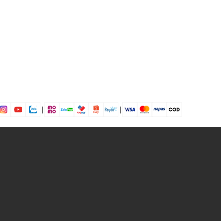
 dịp: Đi chơi, đi làm,...
dụng được tất cả các mùa trong năm
|
|