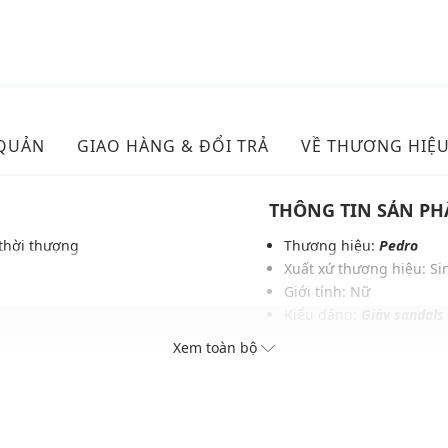
 QUẢN
GIAO HÀNG & ĐỔI TRẢ
VỀ THƯƠNG HIỆ
THÔNG TIN SẢN P
thời thượng
Thương hiệu:
Pedro
Xuất xứ thương hiệu: S
Giới tính: Nữ
Kiểu dáng:
Giày sandals
c và phụ kiện
Màu sắc: Black, Brown, 
Xem toàn bộ
Chất liệu: Da tổng hợp 
Lớp lót: Da pu
Chiều cao gót: 4 (cm)
Thoáng khí: Có lớp lót 