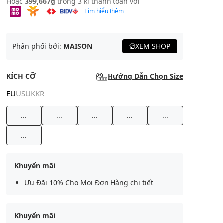
Hoặc
399,667₫
trong 3 kì thanh toán với
Tìm hiểu thêm
Phân phối bởi:
MAISON
XEM SHOP
KÍCH CỠ
Hướng Dẫn Chọn Size
EU
US
UK
KR
...
...
...
...
...
...
Khuyến mãi
Ưu Đãi 10% Cho Mọi Đơn Hàng
chi tiết
Khuyến mãi