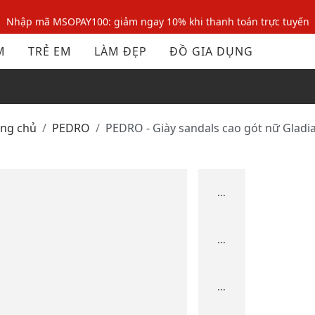
Nhập mã MSOPAY100: giảm ngay 10% khi thanh toán trực tuyến
Nhập mã: MSOXINCHAO - Giảm 10% đơn đầu cho thành viên mới!
M
TRẺ EM
LÀM ĐẸP
ĐỒ GIA DỤNG
Nhập mã MSOPAY100: giảm ngay 10% khi thanh toán trực tuyến
Nhập mã: MSOXINCHAO - Giảm 10% đơn đầu cho thành viên mới!
ang chủ
PEDRO
PEDRO - Giày sandals cao gót nữ Gladi
...
...
...