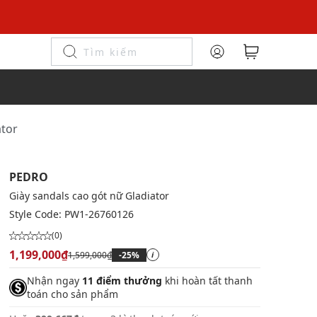
ator
PEDRO
Giày sandals cao gót nữ Gladiator
Style Code:
PW1-26760126
(0)
1,199,000₫
1,599,000₫
-25%
i
Nhận ngay
11 điểm thưởng
khi hoàn tất thanh
toán cho sản phẩm