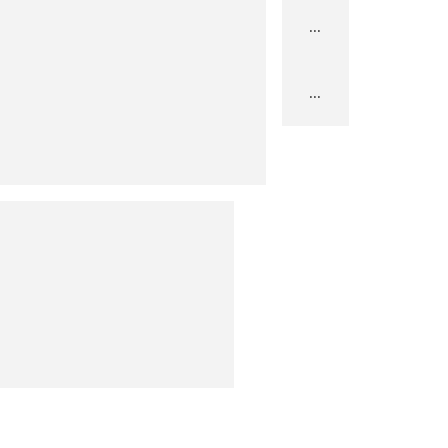
...
...