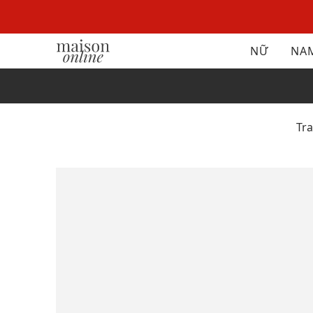
NỮ
NA
Tr