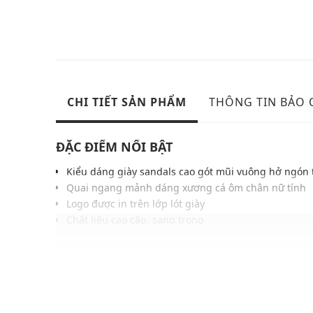
CHI TIẾT SẢN PHẨM
THÔNG TIN BẢO
ĐẶC ĐIỂM NỔI BẬT
Kiểu dáng giày sandals cao gót mũi vuông hở ngón 
Quai ngang mảnh dáng xương cá ôm chân nữ tính
Logo được in trên lớp lót giày
Chất liệu cao cấp, sang trọng
Gam màu hiện đại dễ dàng phối với nhiều trang phụ