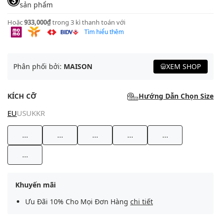
sản phẩm
Hoặc
933,000₫
trong 3 kì thanh toán với
Tìm hiểu thêm
Phân phối bởi:
MAISON
XEM SHOP
KÍCH CỠ
Hướng Dẫn Chọn Size
EU
US
UK
KR
...
...
...
...
...
...
Khuyến mãi
Ưu Đãi 10% Cho Mọi Đơn Hàng
chi tiết