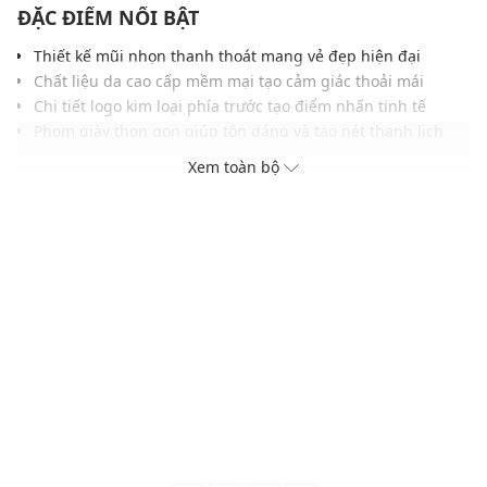
ĐẶC ĐIỂM NỔI BẬT
Thiết kế mũi nhọn thanh thoát mang vẻ đẹp hiện đại
Chất liệu da cao cấp mềm mại tạo cảm giác thoải mái
Chi tiết logo kim loại phía trước tạo điểm nhấn tinh tế
Phom giày thon gọn giúp tôn dáng và tạo nét thanh lịch
Quai hậu điều chỉnh linh hoạt giúp ôm chân vừa vặn
Xem toàn bộ
Tông màu sang trọng dễ phối cùng nhiều trang phục
THÔNG TIN SẢN PHẨM
Thương hiệu:
Pedro
Xuất xứ thương hiệu: Singapore
Giới tính: Nữ
Kiểu dáng:
Giày sandals cao gót
Màu sắc: Dark Brown
Lớp lót: Da be non
Chiều cao gót: 4.5 (cm)
Thoáng khí: Có lớp lót thoáng khí
Thích hợp dùng trong các dịp: Đi làm, đi chơi, đi tiệc...
Xu hướng theo mùa: Sử dụng được tất cả các mùa trong