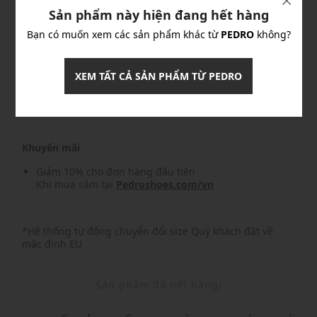
Sản phẩm này hiện đang hết hàng
Khuyến mãi
Bạn có muốn xem các sản phẩm khác từ
PEDRO
không?
Nhập mã: MSOXINCHAO - Giảm ngay 10%
chi tiết
XEM TẤT CẢ SẢN PHẨM TỪ PEDRO
Nhập mã: MSO826FS- FREESHIP
chi tiết
Khuyến mãi
Giảm 10% cho đơn hàng đầu tiên
Khi mua sắm tại
Pedroshoes.com/vn
*Hệ thống tự động chuyển đổi size Quý khách đặt về
mặc định EU
Sản phẩm đã hết hàng!