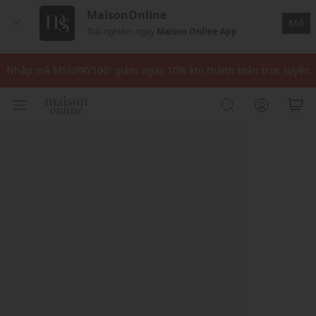
MaisonOnline
Mở
Trải nghiệm ngay
Maison Online App
Nhập mã: MSOXINCHAO - Giảm 10% đơn đầu cho thành viên mới!
Nhập mã MSOPAY100: giảm ngay 10% khi thanh toán trực tuyến
Nhập mã: MSOXINCHAO - Giảm 10% đơn đầu cho thành viên mới!
Nhập mã MSOPAY100: giảm ngay 10% khi thanh toán trực tuyến
Nhập mã: MSOXINCHAO - Giảm 10% đơn đầu cho thành viên mới!