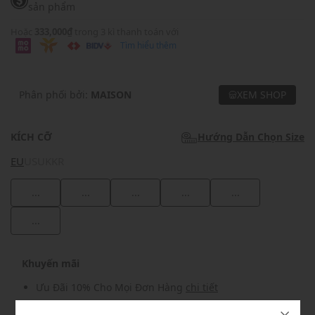
sản phẩm
Hoặc
333,000₫
trong 3 kì thanh toán với
Tìm hiểu thêm
Phân phối bởi:
MAISON
XEM SHOP
KÍCH CỠ
Hướng Dẫn Chọn Size
EU
US
UK
KR
...
...
...
...
...
...
Khuyến mãi
Ưu Đãi 10% Cho Mọi Đơn Hàng
chi tiết