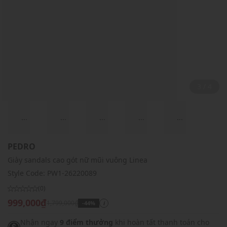
3 / 4
...
...
...
...
...
PEDRO
Giày sandals cao gót nữ mũi vuông Linea
Style Code:
PW1-26220089
(0)
999,000₫
1,799,000₫
-44%
i
Nhận ngay
9 điểm thưởng
khi hoàn tất thanh toán cho