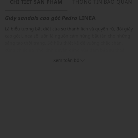
CHI TIẾT SẢN PHẨM
THÔNG TIN BẢO QUẢN
Giày sandals cao gót
Pedro
LINEA
Là biểu tượng bất diệt của sự thanh lịch và quyến rũ, đôi giày
cao gót Linea sẽ luôn là nguồn cảm hứng bất tận cho những
sáng tạo thời trang. Sở hữu thiết kế đế vuông chắc chắn,
cùng chiếc nơ nhỏ xinh duyên dáng vừa đảm bảo sự thoải
mái, vừa tôn lên vẻ đẹp thanh lịch. Với gam màu đen huyền
Xem toàn bộ
bí, cổ điển, đôi giày dễ dàng kết hợp với mọi trang phục,
giúp bạn tự tin thể hiện phong cách thời trang sành điệu, cá
tính của mình.
ĐẶC ĐIỂM NỔI BẬT
Phom dáng ôm chân, dễ dàng di chuyển
Kiểu dáng giày cao gót mũi vuông hiện đại
Quai đeo gót sau tinh tế mang đến sự vừa vặn an toàn và
sang trọng
Gam màu hiện đại dễ dàng phối với nhiều trang phục và
phụ kiện