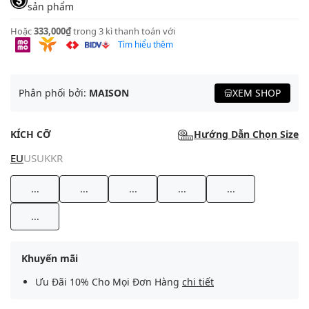
sản phẩm
Hoặc
333,000₫
trong 3 kì thanh toán với
Tìm hiểu thêm
Phân phối bởi:
MAISON
XEM SHOP
KÍCH CỠ
Hướng Dẫn Chọn Size
EU
US
UK
KR
...
...
...
...
...
...
Khuyến mãi
Ưu Đãi 10% Cho Mọi Đơn Hàng
chi tiết