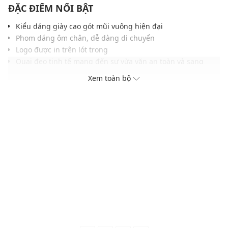
ĐẶC ĐIỂM NỔI BẬT
Kiểu dáng giày cao gót mũi vuông hiện đại
Phom dáng ôm chân, dễ dàng di chuyển
Logo được in trên lót trong
Quai đeo tinh tế mang đến sự vừa vặn an toàn và sang
trọng
Xem toàn bộ
Gam màu hiện đại dễ dàng phối với nhiều trang phục và
phụ kiện
THÔNG TIN SẢN PHẨM
Thương hiệu:
Pedro
Xuất xứ thương hiệu: Singapore
Giới tính: Nữ
Kiểu dáng:
Giày sandals cao gót
Màu sắc: Black, Nude
Chất liệu: Da tổng hợp tự nhiên
Lớp lót: Da PU
Chiều cao gót: 6 (cm)
Thích hợp dùng trong các dịp: Đi chơi, đi làm....