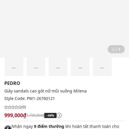
2 / 4
...
...
...
...
...
PEDRO
Giày sandals cao gót nữ mũi vuông Milena
Style Code:
PW1-26760121
(0)
999,000₫
1,799,000₫
-44%
i
Nhận ngay
9 điểm thưởng
khi hoàn tất thanh toán cho