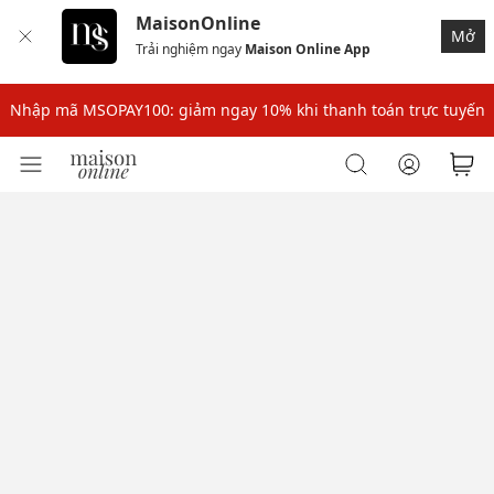
MaisonOnline
Mở
Trải nghiệm ngay
Maison Online App
Nhập mã: MSOXINCHAO - Giảm 10% đơn đầu cho thành viên mới!
Nhập mã MSOPAY100: giảm ngay 10% khi thanh toán trực tuyến
Nhập mã: MSOXINCHAO - Giảm 10% đơn đầu cho thành viên mới!
Nhập mã MSOPAY100: giảm ngay 10% khi thanh toán trực tuyến
Nhập mã: MSOXINCHAO - Giảm 10% đơn đầu cho thành viên mới!