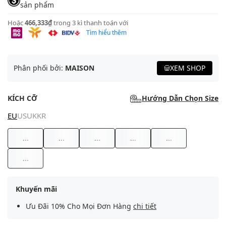
sản phẩm
Hoặc
466,333₫
trong 3 kì thanh toán với
Tìm hiểu thêm
Phân phối bởi:
MAISON
XEM SHOP
KÍCH CỠ
Hướng Dẫn Chọn Size
EU
US
UK
KR
...
...
...
...
...
...
Khuyến mãi
Ưu Đãi 10% Cho Mọi Đơn Hàng
chi tiết