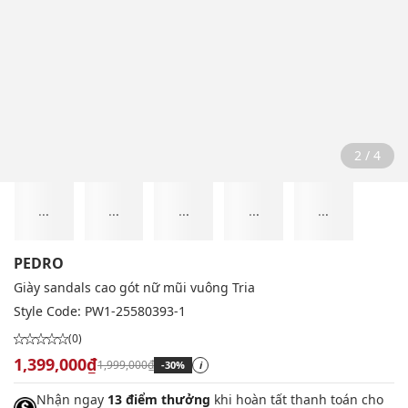
2 / 4
...
...
...
...
...
PEDRO
Giày sandals cao gót nữ mũi vuông Tria
Style Code:
PW1-25580393-1
(0)
1,399,000₫
1,999,000₫
-30%
i
Nhận ngay
13 điểm thưởng
khi hoàn tất thanh toán cho