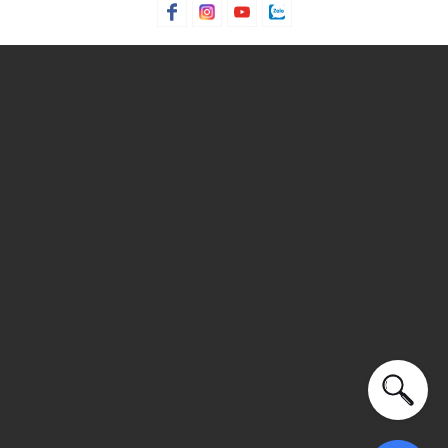
THÔNG TIN SẢN PHẨM
Thương hiệu:
Pedro
Xuất xứ thương hiệu: Singapore
Giới tính: Nữ
Kiểu dáng:
Giày sandals cao gót
Màu sắc: Nude
Chất liệu: Da tổng hợp tự nhiên
Lớp lót: Da pu
Chiều cao gót: 4.5 (cm)
Logo: Được in trên lót trong
Mũi giày vuông
Gót giày: Khối trụ vuông
Thoáng khí: Có lớp lót thoáng khí
Thích hợp dùng trong các dịp: Trang trọng, đi làm,...
Xu hướng theo mùa: Sử dụng được tất cả các mùa trong
năm