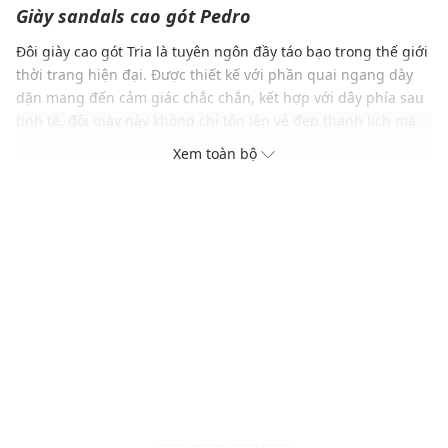
Giày sandals cao gót
Pedro
Đôi giày cao gót Tria là tuyên ngôn đầy táo bạo trong thế giới
thời trang hiện đại. Được thiết kế với phần quai ngang dày
dặn mang đến cảm giác chắc chắn, kết hợp với dây phía sau
tinh tế, đôi giày này không chỉ tôn lên vẻ đẹp thanh lịch mà
còn đảm bảo sự tiện lợi trong từng bước đi. Điểm nhấn nằm
Xem toàn bộ
ở phần gót vuông lớn, tạo nên dáng vẻ mạnh mẽ và ấn
tượng, cùng với mũi giày vuông hiện đại, góp phần làm nổi
bật phong cách cá tính của người mang. Dù bạn diện trong
những ngày thường năng động hay những buổi tối sang
trọng, giày cao gót Tria chính là sự lựa chọn hoàn hảo để tỏa
sáng và khẳng định phong cách riêng.
ĐẶC ĐIỂM NỔI BẬT
Phom ôm chân, dễ dàng di chuyển
Thiết kế quai ngang nổi bật
Chất liệu da mềm mại, bóng bẩy sang trọng
Gam màu hiện đại dễ dàng phối với nhiều trang phục và
phụ kiện