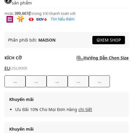
sản phẩm
Hoặc
399,667₫
trong 3 kì thanh toán với
Tìm hiểu thêm
Phân phối bởi:
MAISON
XEM SHOP
KÍCH CỠ
Hướng Dẫn Chọn Size
EU
US
UK
KR
...
...
...
...
...
Khuyến mãi
Ưu Đãi 10% Cho Mọi Đơn Hàng
chi tiết
Khuyến mãi