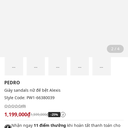
2 / 4
...
...
...
...
...
PEDRO
Giày sandals nữ đế bệt Alexis
Style Code:
PW1-66380039
(0)
1,199,000₫
1,599,000₫
-25%
i
Nhận ngay
11 điểm thưởng
khi hoàn tất thanh toán cho