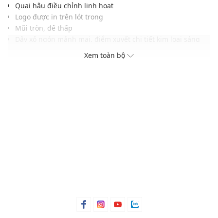
Quai hậu điều chỉnh linh hoạt
Logo được in trên lót trong
Mũi tròn, đế thấp
Dây xỏ ngón mảnh mai, điểm xuyết chi tiết kim loại sáng
bóng
Xem toàn bộ
Đế cao su, độ bám tốt
Màu sắc hiện đại, dễ dàng phối với nhiều trang phục và
phụ kiện khác
THÔNG TIN SẢN PHẨM
Thương hiệu:
Pedro
Xuất xứ thương hiệu: Singapore
Giới tính: Nữ
Kiểu dáng:
Giày sandals
Màu sắc: Multicolor, Dark Brown, Black, White
Chất liệu: Sợi tổng hợp Microfiber
Lớp lót: Sợi tổng hợp Microfiber
Chiều cao đế: 0.8 (cm)
Thoáng khí: Có lớp lót thoáng khí
Thích hợp dùng trong các dịp: Đi làm, đi chơi,..