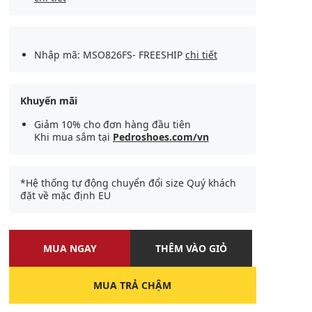
Nhập mã: MSO826FS- FREESHIP
chi tiết
Khuyến mãi
Giảm 10% cho đơn hàng đầu tiên
Khi mua sắm tại
Pedroshoes.com/vn
*Hệ thống tự động chuyển đổi size Quý khách
đặt về mặc định EU
MUA NGAY
THÊM VÀO GIỎ
MUA TRẢ CHẬM