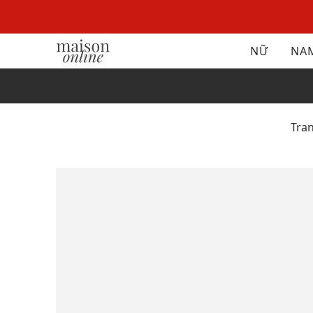
NỮ
NA
Tra