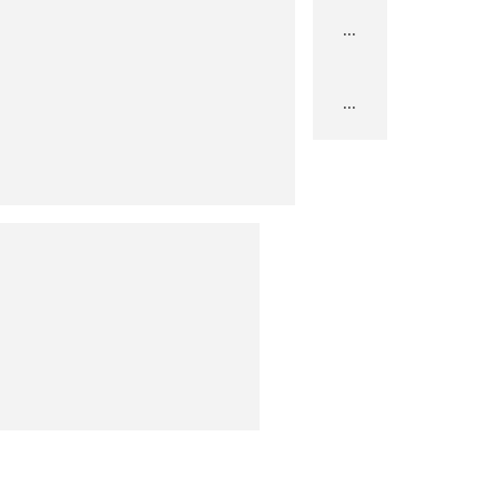
...
...