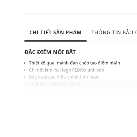
CHI TIẾT SẢN PHẨM
THÔNG TIN BẢO
ĐẶC ĐIỂM NỔI BẬT
Thiết kế quai mảnh đan chéo tạo điểm nhấn
Chi tiết kim loại logo PEDRO tinh xảo
Dây quai sau điều chỉnh linh hoạt
Chất liệu mềm mại, êm ái
Gam màu hiện đại dễ dàng phối với nhiều trang phụ