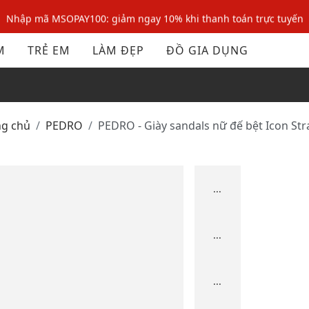
Nhập mã MSOPAY100: giảm ngay 10% khi thanh toán trực tuyến
Nhập mã: MSOXINCHAO - Giảm 10% đơn đầu cho thành viên mới!
M
TRẺ EM
LÀM ĐẸP
ĐỒ GIA DỤNG
Nhập mã MSOPAY100: giảm ngay 10% khi thanh toán trực tuyến
Nhập mã: MSOXINCHAO - Giảm 10% đơn đầu cho thành viên mới!
ng chủ
PEDRO
PEDRO - Giày sandals nữ đế bệt Icon St
...
...
...