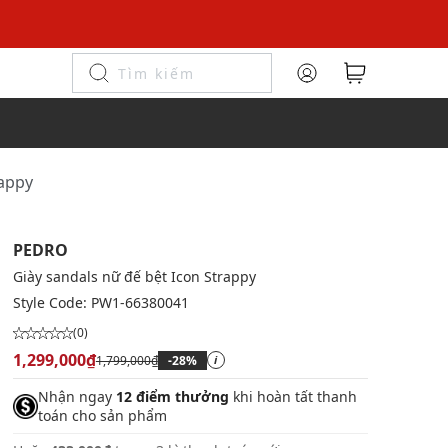
rappy
PEDRO
Giày sandals nữ đế bệt Icon Strappy
Style Code:
PW1-66380041
(0)
1,299,000₫
1,799,000₫
-28%
i
Nhận ngay
12 điểm thưởng
khi hoàn tất thanh
toán cho sản phẩm