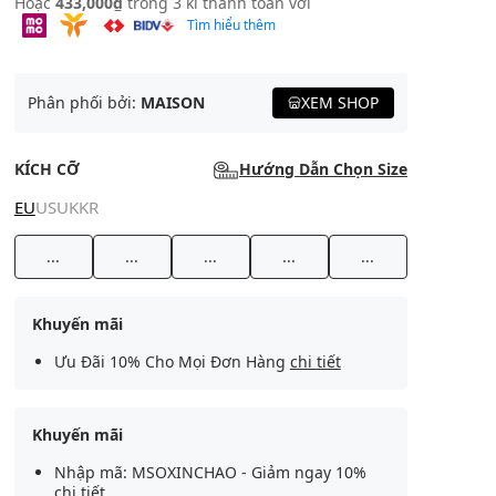
Hoặc
433,000₫
trong 3 kì thanh toán với
Tìm hiểu thêm
Phân phối bởi:
MAISON
XEM SHOP
KÍCH CỠ
Hướng Dẫn Chọn Size
EU
US
UK
KR
...
...
...
...
...
Khuyến mãi
Ưu Đãi 10% Cho Mọi Đơn Hàng
chi tiết
Khuyến mãi
Nhập mã: MSOXINCHAO - Giảm ngay 10%
chi tiết