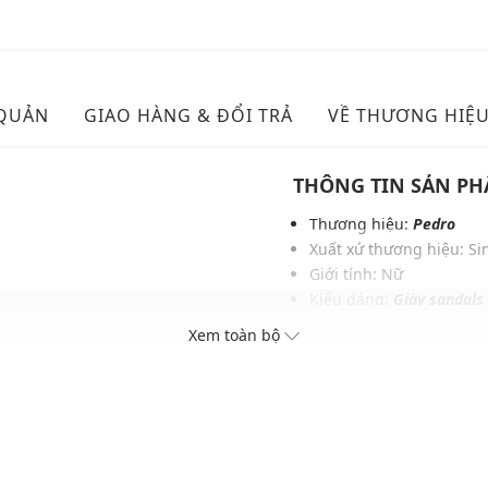
 QUẢN
GIAO HÀNG & ĐỔI TRẢ
VỀ THƯƠNG HIỆ
THÔNG TIN SẢN P
Thương hiệu:
Pedro
Xuất xứ thương hiệu: S
Giới tính: Nữ
Kiểu dáng:
Giày sandals
c và phụ kiện
Màu sắc: Chalk, Brown, 
Xem toàn bộ
Chất liệu: Sợi tổng hợp 
Lớp lót: Sợi tổng hợp Mi
Chiều cao gót: 12 mm
Thoáng khí: Có lớp lót 
Thích hợp dùng trong các
Xu hướng theo mùa: Sử 