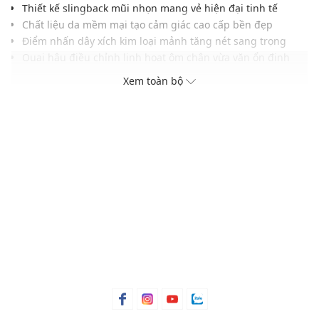
Thiết kế slingback mũi nhọn mang vẻ hiện đại tinh tế
Chất liệu da mềm mại tạo cảm giác cao cấp bền đẹp
Điểm nhấn dây xích kim loại mảnh tăng nét sang trọng
Quai hậu điều chỉnh linh hoạt ôm chân vừa vặn ổn định
Đế thấp gọn gàng hỗ trợ di chuyển thoải mái suốt ngày
Xem toàn bộ
Tông màu trung tính, phù hợp nhiều kiểu phong cách
Dễ phối cùng chân váy, quần âu hoặc đầm thanh lịch
THÔNG TIN SẢN PHẨM
Thương hiệu:
Pedro
Xuất xứ thương liệu: Singapore
Giới tính: Nữ
Kiểu dáng:
Giày sandals
Màu sắc: Black, Nude, Dark Brown Satin
Chất liệu: Da dê non
Lớp lót: PU
Chiều cao đế: 1.5 cm
Thoáng khí: Có lớp lót thoáng khí
Thích hợp dùng trong các dịp: Đi làm, đi chơi, đi tiệc,...
Xu hướng theo mùa: Sử dụng được tất cả các mùa trong