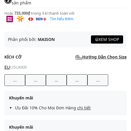
sản phẩm
Hoặc
733,000₫
trong 3 kì thanh toán với
Tìm hiểu thêm
Phân phối bởi:
MAISON
XEM SHOP
KÍCH CỠ
Hướng Dẫn Chọn Size
EU
US
UK
KR
...
...
...
...
...
Khuyến mãi
Ưu Đãi 10% Cho Mọi Đơn Hàng
chi tiết
Khuyến mãi