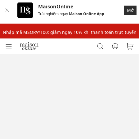
MaisonOnline
Nhập mã MSOPAY100: giảm ngay 10% khi thanh toán trực tuyến
Mở
Trải nghiệm ngay
Maison Online App
Nhập mã: MSOXINCHAO - Giảm 10% đơn đầu cho thành viên mới!
Nhập mã MSOPAY100: giảm ngay 10% khi thanh toán trực tuyến
Nhập mã: MSOXINCHAO - Giảm 10% đơn đầu cho thành viên mới!