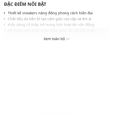
ĐẶC ĐIỂM NỔI BẬT
Thiết kế sneakers năng động phong cách hiện đại
Chất liệu da bền bỉ tạo cảm giác cao cấp và êm ái
Kiểu dáng cổ thấp trẻ trung linh hoạt khi vận động
Hệ thống dây buộc chắc chắn giúp ôm sát đôi chân
Lớp lót thoáng khí mang lại sự thoải mái suốt ngày
Xem toàn bộ
Đế cao su chống trượt đảm bảo độ bám ổn định
Gam màu hiện đại dễ phối cùng nhiều phong cách
THÔNG TIN SẢN PHẨM
Thương hiệu:
Pedro
Xuất xứ thương hiệu: Singapore
Giới tính: Nam
Kiểu dáng:
Giày sneakers cổ thấp
Màu sắc: Sand, White, Wine Suede
Chất liệu: Da bê
Lớp lót: Vải Fabric
Thoáng khí: Có lớp lót thoáng khí
Thích hợp dùng trong các dịp: Đi chơi, đi làm, du lịch,...