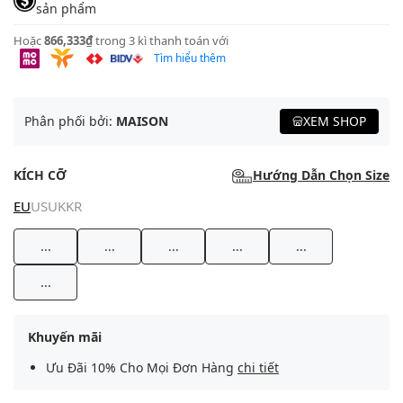
sản phẩm
Hoặc
866,333₫
trong 3 kì thanh toán với
Tìm hiểu thêm
Phân phối bởi:
MAISON
XEM SHOP
KÍCH CỠ
Hướng Dẫn Chọn Size
EU
US
UK
KR
...
...
...
...
...
...
Khuyến mãi
Ưu Đãi 10% Cho Mọi Đơn Hàng
chi tiết