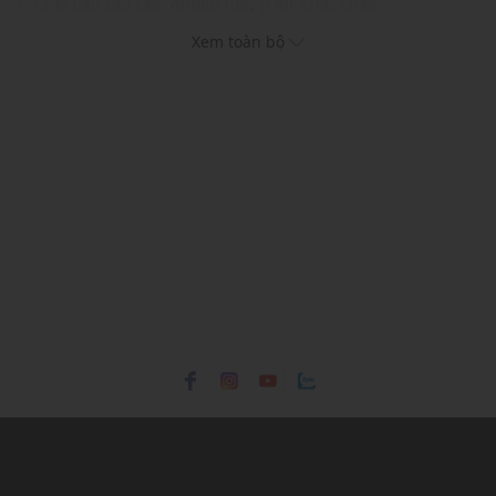
Chất liệu cao cấp, đường may tỉ mỉ, chắc chắn
Gam màu hiện đại dễ dàng phối với nhiều trang phục và
Xem toàn bộ
phụ kiện
THÔNG TIN SẢN PHẨM
Thương hiệu:
Pedro
Xuất xứ thương hiệu: Singapore
Giới tính: Nữ
Kiểu dáng:
Móc khoá
Màu sắc: Chalk, Sand
Chất liệu: Sợi cọ tự nhiên
Kích thước: H80 x W80 x D20 (mm)
Thích hợp dùng trong các dịp: Đi chơi, đi làm....
Xu hướng theo mùa: Sử dụng được tất cả các mùa trong
năm