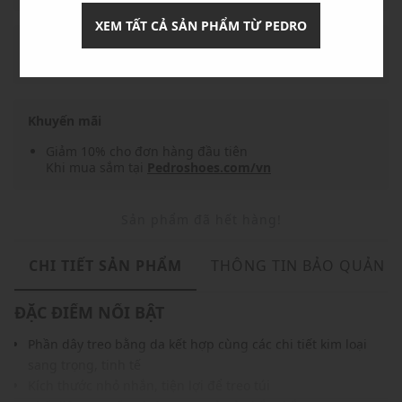
XEM TẤT CẢ SẢN PHẨM TỪ PEDRO
Nhập mã: MSO826FS- FREESHIP
chi tiết
Khuyến mãi
Giảm 10% cho đơn hàng đầu tiên
Khi mua sắm tại
Pedroshoes.com/vn
Sản phẩm đã hết hàng!
CHI TIẾT SẢN PHẨM
THÔNG TIN BẢO QUẢN
ĐẶC ĐIỂM NỔI BẬT
Phần dây treo bằng da kết hợp cùng các chi tiết kim loại
sang trọng, tinh tế
Kích thước nhỏ nhắn, tiện lợi để treo túi