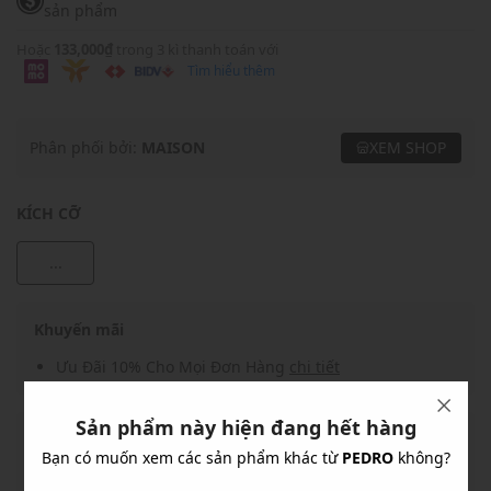
sản phẩm
Hoặc
133,000₫
trong 3 kì thanh toán với
Tìm hiểu thêm
Phân phối bởi:
MAISON
XEM SHOP
KÍCH CỠ
...
Khuyến mãi
Ưu Đãi 10% Cho Mọi Đơn Hàng
chi tiết
Sản phẩm này hiện đang hết hàng
Khuyến mãi
Bạn có muốn xem các sản phẩm khác từ
PEDRO
không?
Nhập mã: MSOXINCHAO - Giảm ngay 10%
chi tiết