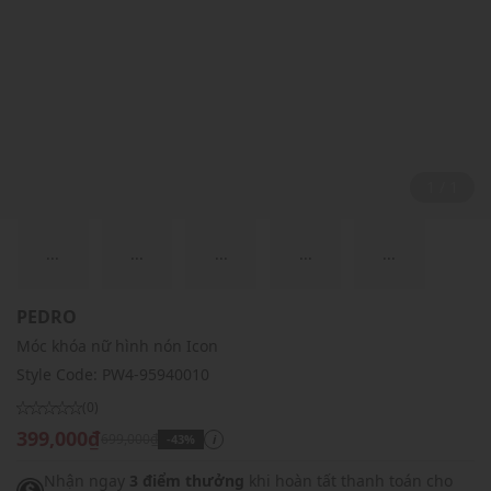
1 / 1
...
...
...
...
...
PEDRO
Móc khóa nữ hình nón Icon
Style Code:
PW4-95940010
(0)
399,000₫
699,000₫
-43%
i
Nhận ngay
3 điểm thưởng
khi hoàn tất thanh toán cho