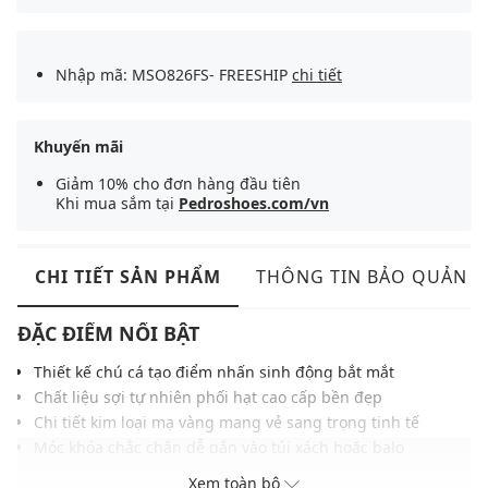
Nhập mã: MSO826FS- FREESHIP
chi tiết
Khuyến mãi
Giảm 10% cho đơn hàng đầu tiên
Khi mua sắm tại
Pedroshoes.com/vn
CHI TIẾT SẢN PHẨM
THÔNG TIN BẢO QUẢN
ĐẶC ĐIỂM NỔI BẬT
Thiết kế chú cá tạo điểm nhấn sinh động bắt mắt
Chất liệu sợi tự nhiên phối hạt cao cấp bền đẹp
Chi tiết kim loại mạ vàng mang vẻ sang trọng tinh tế
Móc khóa chắc chắn dễ gắn vào túi xách hoặc balo
Kích thước nhỏ gọn trang trí phụ kiện thêm nổi bật
Xem toàn bộ