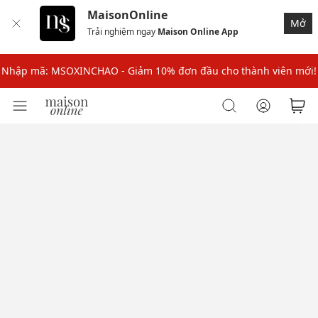
Nhập mã: MSOXINCHAO - Giảm 10% đơn đầu cho thành viên mới!
MaisonOnline
Mở
Trải nghiệm ngay
Maison Online App
Nhập mã MSOPAY100: giảm ngay 10% khi thanh toán trực tuyến
Nhập mã: MSOXINCHAO - Giảm 10% đơn đầu cho thành viên mới!
Nhập mã MSOPAY100: giảm ngay 10% khi thanh toán trực tuyến
Nhập mã: MSOXINCHAO - Giảm 10% đơn đầu cho thành viên mới!