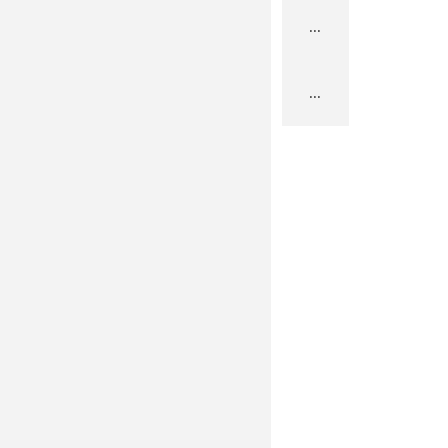
...
...