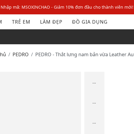
Nhập mã: MSOXINCHAO - Giảm 10% đơn đầu cho thành viên mới!
Nhập mã MSOPAY100: giảm ngay 10% khi thanh toán trực tuyến
M
TRẺ EM
LÀM ĐẸP
ĐỒ GIA DỤNG
Nhập mã: MSOXINCHAO - Giảm 10% đơn đầu cho thành viên mới!
chủ
PEDRO
PEDRO - Thắt lưng nam bản vừa Leather A
...
...
...