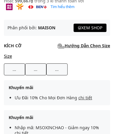
Hoặc
599,667₫
trong 3 kì thanh toán với
Tìm hiểu thêm
Phân phối bởi:
MAISON
XEM SHOP
KÍCH CỠ
Hướng Dẫn Chọn Size
Size
...
...
...
Khuyến mãi
Ưu Đãi 10% Cho Mọi Đơn Hàng
chi tiết
Khuyến mãi
Nhập mã: MSOXINCHAO - Giảm ngay 10%
chi tiết