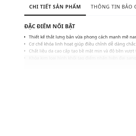
CHI TIẾT SẢN PHẨM
THÔNG TIN BẢO
ĐẶC ĐIỂM NỔI BẬT
Thiết kế thắt lưng bản vừa phong cách mạnh mẽ na
Cơ chế khóa linh hoạt giúp điều chỉnh dễ dàng chắ
Chất liệu da cao cấp tạo bề mặt mịn và độ bền vượt 
Khóa kim loại hình khối tạo điểm nhấn hiện đại san
Đường may chắc chắn đảm bảo độ bền giữ phom ổn
Tông màu cổ điển dễ phối cùng nhiều trang phục k