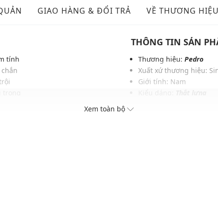
 QUẢN
GIAO HÀNG & ĐỔI TRẢ
VỀ THƯƠNG HIỆ
THÔNG TIN SẢN P
m tính
Thương hiệu:
Pedro
c chắn
Xuất xứ thương hiệu: S
trội
Giới tính: Nam
g trọng
Kiểu dáng:
Thắt lưng
 định
Màu sắc: Black
Xem toàn bộ
hác nhau
Chất liệu: Da bò
Kích thước: 3.5 (cm)