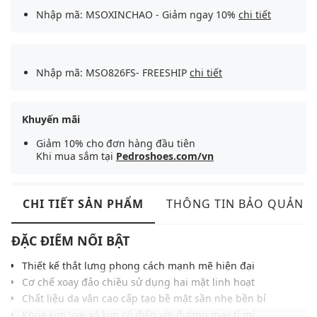
Nhập mã: MSOXINCHAO - Giảm ngay 10%
chi tiết
Nhập mã: MSO826FS- FREESHIP
chi tiết
Khuyến mãi
Giảm 10% cho đơn hàng đầu tiên
Khi mua sắm tại
Pedroshoes.com/vn
CHI TIẾT SẢN PHẨM
THÔNG TIN BẢO QUẢN
ĐẶC ĐIỂM NỔI BẬT
Thiết kế thắt lưng phong cách mạnh mẽ hiện đại
Cơ chế xoay đảo chiều sử dụng hai mặt linh hoạt
Chất liệu da vân cao cấp tạo bề mặt sần nhẹ bền bỉ
Khóa kim loại xỏ kim cổ điển với đường may tỉ mỉ