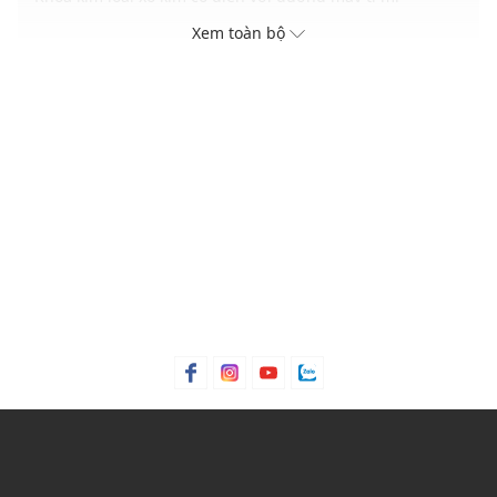
Đường may chắc chắn đảm bảo độ bền lâu dài
Xem toàn bộ
Tông màu dễ phối phù hợp với nhiều phong cách
THÔNG TIN SẢN PHẨM
Thương hiệu:
Pedro
Xuất xứ thương hiệu: Singapore
Giới tính: Nam
Kiểu dáng:
Thắt lưng
Màu sắc: Black Tumble
Chất liệu: Da bê dập vân
Kích thước: 3.5 cm