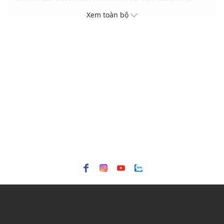
Độ dài dây linh hoạt phù hợp với nhiều số đo cơ thể
Xem toàn bộ
Dễ phối cùng các kiểu quần tây, quần jeans hoặc kaki
THÔNG TIN SẢN PHẨM
Thương hiệu:
Pedro
Xuất xứ thương hiệu: Singapore
Giới tính: Nam
Kiểu dáng:
Thắt lưng
Màu sắc: Navy Fabric, Black Embossed
Chất liệu: Da bê dập nổi
Chiều rộng: 3.5 cm