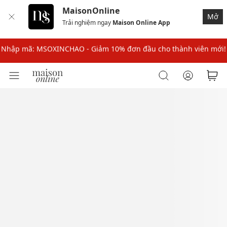
MaisonOnline
Nhập mã MSOPAY100: giảm ngay 10% khi thanh toán trực tuyến
Mở
Trải nghiệm ngay
Maison Online App
Nhập mã: MSOXINCHAO - Giảm 10% đơn đầu cho thành viên mới!
Nhập mã MSOPAY100: giảm ngay 10% khi thanh toán trực tuyến
Nhập mã: MSOXINCHAO - Giảm 10% đơn đầu cho thành viên mới!