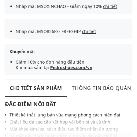
Nhập mã: MSOXINCHAO - Giảm ngay 10%
chi tiết
Nhập mã: MSO826FS- FREESHIP
chi tiết
Khuyến mãi
Giảm 10% cho đơn hàng đầu tiên
Khi mua sắm tại
Pedroshoes.com/vn
CHI TIẾT SẢN PHẨM
THÔNG TIN BẢO QUẢN
ĐẶC ĐIỂM NỔI BẬT
Thiết kế thắt lưng bản vừa mang phong cách hiện đại
Chất liệu da cao cấp kết hợp vải bền bỉ và cá tính
Mặt khóa kim loại cách điệu tạo điểm nhấn ấn tượng
Bề mặt dây được hoàn thiện tỉ mỉ với vân dập tinh tế