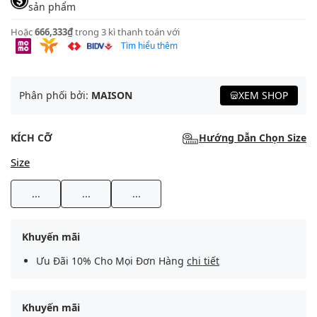
sản phẩm
Hoặc
666,333₫
trong 3 kì thanh toán với
Tìm hiểu thêm
Phân phối bởi:
MAISON
XEM SHOP
KÍCH CỠ
Hướng Dẫn Chọn Size
Size
...
...
...
Khuyến mãi
Ưu Đãi 10% Cho Mọi Đơn Hàng
chi tiết
Khuyến mãi