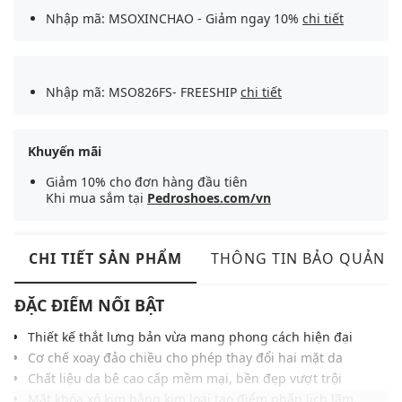
Nhập mã: MSOXINCHAO - Giảm ngay 10%
chi tiết
Nhập mã: MSO826FS- FREESHIP
chi tiết
Khuyến mãi
Giảm 10% cho đơn hàng đầu tiên
Khi mua sắm tại
Pedroshoes.com/vn
CHI TIẾT SẢN PHẨM
THÔNG TIN BẢO QUẢN
ĐẶC ĐIỂM NỔI BẬT
Thiết kế thắt lưng bản vừa mang phong cách hiện đại
Cơ chế xoay đảo chiều cho phép thay đổi hai mặt da
Chất liệu da bê cao cấp mềm mại, bền đẹp vượt trội
Mặt khóa xỏ kim bằng kim loại tạo điểm nhấn lịch lãm