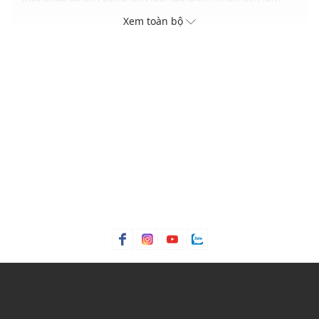
Đường may bo viền chắc chắn đảm bảo độ bền dài lâu
Xem toàn bộ
Dễ phối cùng quần tây, kaki hoặc trang phục công sở
THÔNG TIN SẢN PHẨM
Thương hiệu:
Pedro
Xuất xứ thương hiệu: Singapore
Giới tính: Nam
Kiểu dáng:
Thắt lưng
Màu sắc: Black, Black Textured
Chất liệu: Da bê
Kích thước: 3.5 cm