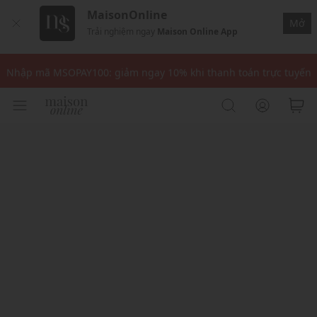
MaisonOnline
Mở
Trải nghiệm ngay
Maison Online App
Nhập mã: MSOXINCHAO - Giảm 10% đơn đầu cho thành viên mới!
Nhập mã MSOPAY100: giảm ngay 10% khi thanh toán trực tuyến
Nhập mã: MSOXINCHAO - Giảm 10% đơn đầu cho thành viên mới!
Nhập mã MSOPAY100: giảm ngay 10% khi thanh toán trực tuyến
Nhập mã: MSOXINCHAO - Giảm 10% đơn đầu cho thành viên mới!