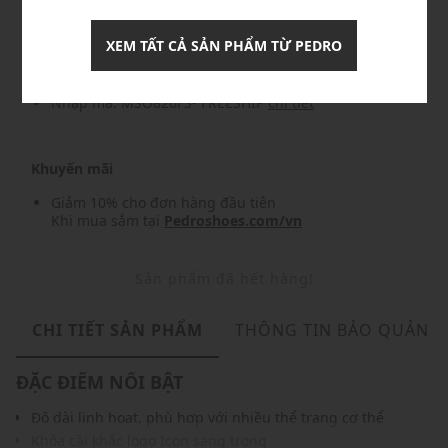
Nhập mã: MSOXINCHAO - Giảm ngay 10%
chi tiết
XEM TẤT CẢ SẢN PHẨM TỪ PEDRO
Nhập mã: MSO826FS- FREESHIP
chi tiết
Khuyến mãi
Giảm 10% cho đơn hàng đầu tiên
Khi mua sắm tại
Pedroshoes.com/vn
Sản phẩm đã hết hàng!
CHI TIẾT SẢN PHẨM
THÔNG TIN BẢO QUẢN
ĐẶC ĐIỂM NỔI BẬT
Độ dài linh hoạt, phù hợp với nhiều thể trạng cơ thể
Khóa cài khắc logo Icon sang trọng