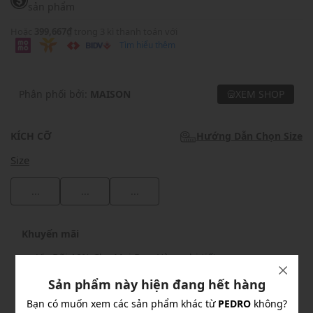
sản phẩm
Hoặc
399,667₫
trong 3 kì thanh toán với
Tìm hiểu thêm
Phân phối bởi:
MAISON
XEM SHOP
KÍCH CỠ
Hướng Dẫn Chọn Size
Size
...
...
...
Khuyến mãi
Ưu Đãi 10% Cho Mọi Đơn Hàng
chi tiết
Sản phẩm này hiện đang hết hàng
Bạn có muốn xem các sản phẩm khác từ
PEDRO
không?
Khuyến mãi