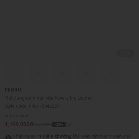
1 / 1
...
...
...
...
...
PEDRO
Thắt lưng nam bản vừa Reversible Leather
Style Code:
PM3-15940297
(0)
1,199,000₫
1,599,000₫
-25%
i
Nhận ngay
11 điểm thưởng
khi hoàn tất thanh toán cho