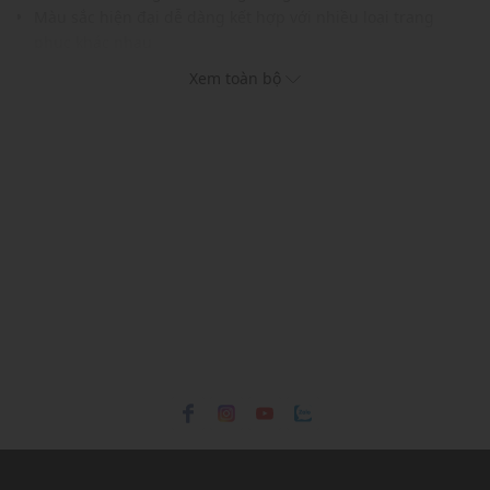
Màu sắc hiện đại dễ dàng kết hợp với nhiều loại trang
phục khác nhau
THÔNG TIN SẢN PHẨM
Xem toàn bộ
Thương hiệu:
Pedro
Xuất xứ thương hiệu: Singapore
Giới tính: Nam
Kiểu dáng:
Thắt lưng
Màu sắc: Black
Chất liệu: TBC
Chiều rộng: 3.5 (cm)