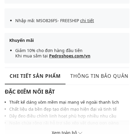
Nhập mã: MSO826FS- FREESHIP
chi tiết
Khuyến mãi
Giảm 10% cho đơn hàng đầu tiên
Khi mua sắm tại
Pedroshoes.com/vn
CHI TIẾT SẢN PHẨM
THÔNG TIN BẢO QUẢN
ĐẶC ĐIỂM NỔI BẬT
Thiết kế dáng vòm mềm mại mang vẻ ngoài thanh lịch
Chất liệu da bền đẹp tạo diện mạo hiện đại và tinh tế
Dây đeo điều chỉnh linh hoạt phù hợp nhiều nhu cầu
Ngăn chứa rộng rãi hỗ trợ sắp xếp vật dụng gọn gàng
Chi tiết logo tối giản tạo điểm nhấn nhận diện tinh tế
Xem toàn bộ