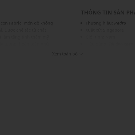
THÔNG TIN SẢN P
 Icon Fabric, món đồ không
Thương hiệu:
Pedro
i. Được chế tác từ chất
Xuất xứ: Singapore
ỉ làm tăng tính thẩm mỹ
Giới tính: Nam
n lý tưởng, hoàn toàn phù
Kiểu dáng:
Túi đeo chéo
Màu sắc: Navy
Xem toàn bộ
Chất liệu: Vải fabric
Lớp lót: Da lộn nhân tạo
Kích thước: H11.5 x W23.
Đóng mở bằng khoá cài 
c vật dụng cần thiết
Dây đeo: Bản rộng, có th
c và phụ kiện
Sức chứa: Có thể đựng vừ
khác...
Thích hợp dùng trong các
Xu hướng theo mùa: Sử 