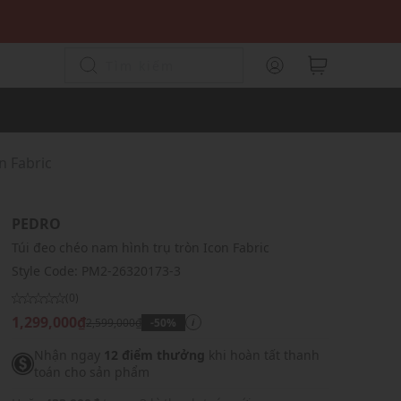
n Fabric
PEDRO
Túi đeo chéo nam hình trụ tròn Icon Fabric
Style Code:
PM2-26320173-3
(0)
1,299,000₫
2,599,000₫
-50%
i
Nhận ngay
12 điểm thưởng
khi hoàn tất thanh
toán cho sản phẩm