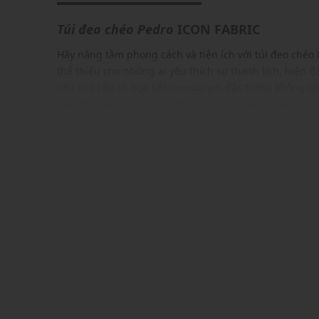
Túi đeo chéo
Pedro
ICON FABRIC
Hãy nâng tầm phong cách và tiện ích với túi đeo chéo
thể thiếu cho những ai yêu thích sự thanh lịch, hiện đạ
liệu cao cấp có họa tiết monogram đặc trưng không ch
mà còn mang lại sự tiện lợi, Icon Fabric là sự lựa chọ
hợp với sở thích và nhu cầu của bạn.
ĐẶC ĐIỂM NỔI BẬT
Kiểu dáng túi đeo chéo hình trụ tròn độc đáo
Thiết kế dây đeo vai với nhiều vòng chữ D để kẹp cá
Gam màu hiện đại dễ dàng phối với nhiều trang phụ