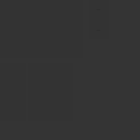
...
...