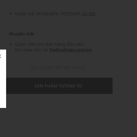
Nhập mã: MSO826FS- FREESHIP
chi tiết
Khuyến mãi
Giảm 10% cho đơn hàng đầu tiên
Khi mua sắm tại
Pedroshoes.com/vn
Sản phẩm đã hết hàng!
SẢN PHẨM TƯƠNG TỰ
U