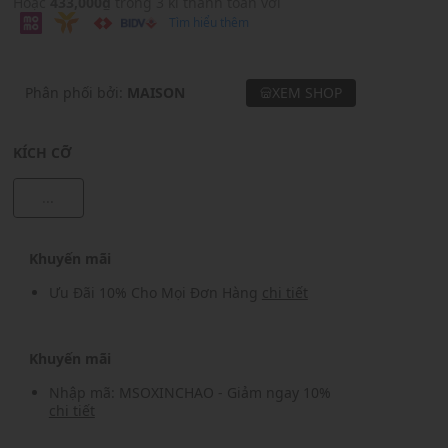
Hoặc
433,000₫
trong 3 kì thanh toán với
Tìm hiểu thêm
Phân phối bởi:
MAISON
XEM SHOP
KÍCH CỠ
...
Khuyến mãi
Ưu Đãi 10% Cho Mọi Đơn Hàng
chi tiết
Khuyến mãi
Nhập mã: MSOXINCHAO - Giảm ngay 10%
chi tiết