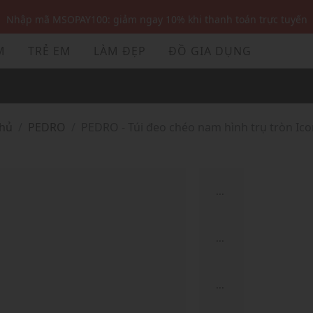
Nhập mã MSOPAY100: giảm ngay 10% khi thanh toán trực tuyến
Nhập mã: MSOXINCHAO - Giảm 10% đơn đầu cho thành viên mới!
M
TRẺ EM
LÀM ĐẸP
ĐỒ GIA DỤNG
Nhập mã MSOPAY100: giảm ngay 10% khi thanh toán trực tuyến
Nhập mã: MSOXINCHAO - Giảm 10% đơn đầu cho thành viên mới!
chủ
PEDRO
PEDRO - Túi đeo chéo nam hình trụ tròn Ico
...
...
...