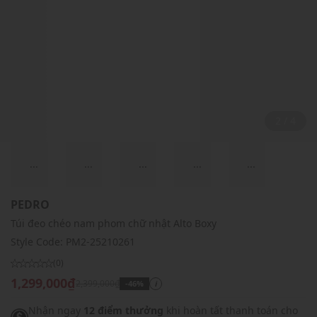
2 / 4
...
...
...
...
...
PEDRO
Túi đeo chéo nam phom chữ nhật Alto Boxy
Style Code:
PM2-25210261
(0)
1,299,000₫
2,399,000₫
-46%
i
Nhận ngay
12 điểm thưởng
khi hoàn tất thanh toán cho