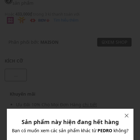
sản phẩm
Hoặc
433,000₫
trong 3 kì thanh toán với
Tìm hiểu thêm
Phân phối bởi:
MAISON
XEM SHOP
KÍCH CỠ
...
Khuyến mãi
Ưu Đãi 10% Cho Mọi Đơn Hàng
chi tiết
Sản phẩm này hiện đang hết hàng
Khuyến mãi
Bạn có muốn xem các sản phẩm khác từ
PEDRO
không?
Nhập mã: MSOXINCHAO - Giảm ngay 10%
chi tiết