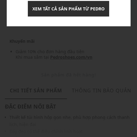
XEM TẤT CẢ SẢN PHẨM TỪ PEDRO
Nhập mã: MSO826FS- FREESHIP
chi tiết
Khuyến mãi
Giảm 10% cho đơn hàng đầu tiên
Khi mua sắm tại
Pedroshoes.com/vn
Sản phẩm đã hết hàng!
CHI TIẾT SẢN PHẨM
THÔNG TIN BẢO QUẢN
ĐẶC ĐIỂM NỔI BẬT
Thiết kế túi hình hộp gọn nhẹ, phù hợp phong cách thanh
lịch, hiện đại
Dây đeo có thể điều chỉnh linh hoạt