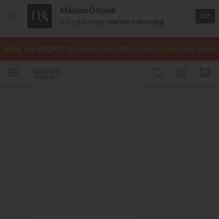
MaisonOnline
Mở
Trải nghiệm ngay
Maison Online App
Nhập mã: MSOXINCHAO - Giảm 10% đơn đầu cho thành viên mới!
Nhập mã MSOPAY100: giảm ngay 10% khi thanh toán trực tuyến
Nhập mã: MSOXINCHAO - Giảm 10% đơn đầu cho thành viên mới!
Nhập mã MSOPAY100: giảm ngay 10% khi thanh toán trực tuyến
Nhập mã: MSOXINCHAO - Giảm 10% đơn đầu cho thành viên mới!