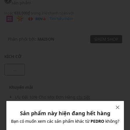
sản phẩm
Hoặc
633,000₫
trong 3 kì thanh toán với
Tìm hiểu thêm
Phân phối bởi:
MAISON
XEM SHOP
KÍCH CỠ
...
Khuyến mãi
Ưu Đãi 10% Cho Mọi Đơn Hàng
chi tiết
Sản phẩm này hiện đang hết hàng
Khuyến mãi
Bạn có muốn xem các sản phẩm khác từ
PEDRO
không?
Nhập mã: MSOXINCHAO - Giảm ngay 10%
chi tiết