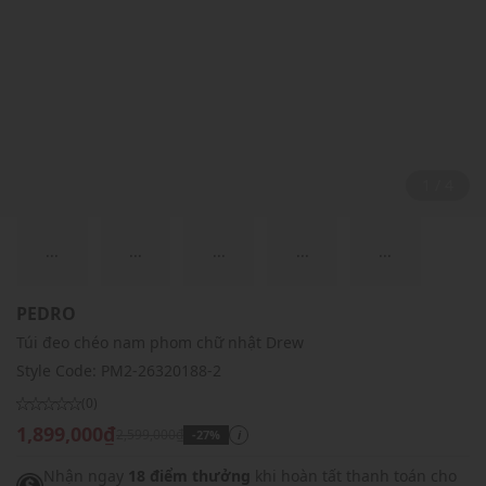
2 / 4
...
...
...
...
...
PEDRO
Túi đeo chéo nam phom chữ nhật Drew
Style Code:
PM2-26320188-2
(0)
1,899,000₫
2,599,000₫
-27%
i
Nhận ngay
18 điểm thưởng
khi hoàn tất thanh toán cho