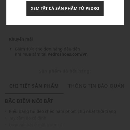
XEM TẤT CẢ SẢN PHẨM TỪ PEDRO
Nhập mã: MSO826FS- FREESHIP
chi tiết
Khuyến mãi
Giảm 10% cho đơn hàng đầu tiên
Khi mua sắm tại
Pedroshoes.com/vn
Sản phẩm đã hết hàng!
CHI TIẾT SẢN PHẨM
THÔNG TIN BẢO QUẢN
ĐẶC ĐIỂM NỔI BẬT
Kiểu dáng túi đeo chéo nam phom chữ nhật thời trang
Tay cầm da cố định
Logo nổi bật ở mặt trước túi