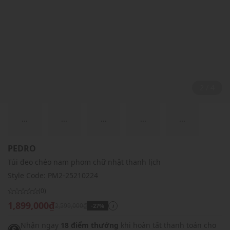
2 / 4
...
...
...
...
...
PEDRO
Túi đeo chéo nam phom chữ nhật thanh lịch
Style Code:
PM2-25210224
(0)
1,899,000₫
2,599,000₫
-27%
i
Nhận ngay
18 điểm thưởng
khi hoàn tất thanh toán cho