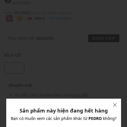
sản phẩm
Hoặc
633,000₫
trong 3 kì thanh toán với
Tìm hiểu thêm
Phân phối bởi:
MAISON
XEM SHOP
KÍCH CỠ
...
Khuyến mãi
Ưu Đãi 10% Cho Mọi Đơn Hàng
chi tiết
Sản phẩm này hiện đang hết hàng
Khuyến mãi
Bạn có muốn xem các sản phẩm khác từ
PEDRO
không?
Nhập mã: MSOXINCHAO - Giảm ngay 10%
chi tiết