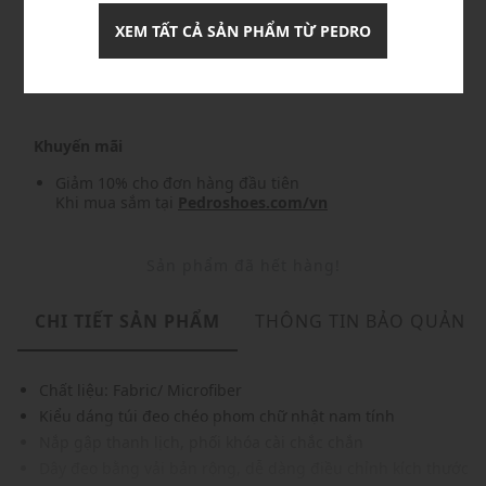
XEM TẤT CẢ SẢN PHẨM TỪ PEDRO
Nhập mã: MSO826FS- FREESHIP
chi tiết
Khuyến mãi
Giảm 10% cho đơn hàng đầu tiên
Khi mua sắm tại
Pedroshoes.com/vn
Sản phẩm đã hết hàng!
CHI TIẾT SẢN PHẨM
THÔNG TIN BẢO QUẢN
Chất liệu: Fabric/ Microfiber
Kiểu dáng túi đeo chéo phom chữ nhật nam tính
Nắp gập thanh lịch, phối khóa cài chắc chắn
Dây đeo bằng vải bản rộng, dễ dàng điều chỉnh kích thước