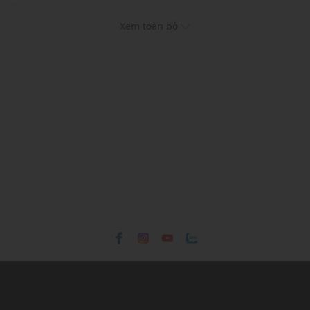
Gam màu hiện đại dễ dàng phối với nhiều trang phục và
phụ kiện
Xem toàn bộ
Kích thước: W21 x H14.5 x D6 (cm)
Xuất xứ thương hiệu: Singapore