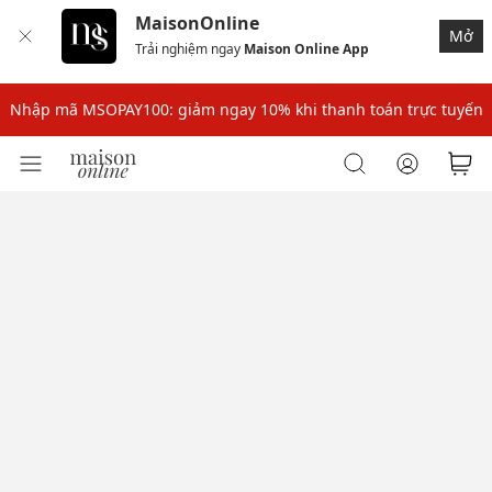
MaisonOnline
Mở
Trải nghiệm ngay
Maison Online App
Nhập mã: MSOXINCHAO - Giảm 10% đơn đầu cho thành viên mới!
Nhập mã MSOPAY100: giảm ngay 10% khi thanh toán trực tuyến
Nhập mã: MSOXINCHAO - Giảm 10% đơn đầu cho thành viên mới!
Nhập mã MSOPAY100: giảm ngay 10% khi thanh toán trực tuyến
Nhập mã: MSOXINCHAO - Giảm 10% đơn đầu cho thành viên mới!