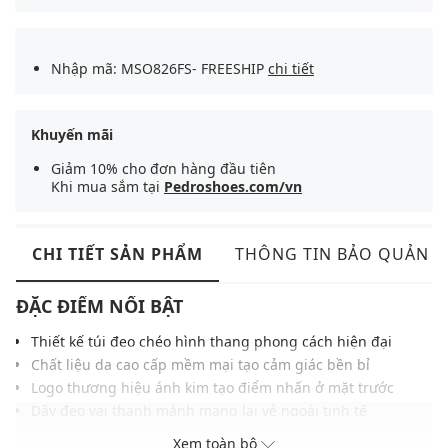
Nhập mã: MSO826FS- FREESHIP
chi tiết
Khuyến mãi
Giảm 10% cho đơn hàng đầu tiên
Khi mua sắm tại
Pedroshoes.com/vn
CHI TIẾT SẢN PHẨM
THÔNG TIN BẢO QUẢN
ĐẶC ĐIỂM NỔI BẬT
Thiết kế túi đeo chéo hình thang phong cách hiện đại
Chất liệu da cao cấp mềm mại tạo cảm giác bền bỉ
Logo thương hiệu ánh kim tạo điểm nhấn ở mặt trước
Dây đeo vai thanh mảnh mang lại vẻ ngoài tinh tế
Khóa kéo chắc chắn giúp bảo quản đồ dùng an toàn
Xem toàn bộ