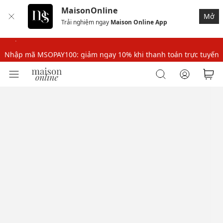
MaisonOnline
Nhập mã MSOPAY100: giảm ngay 10% khi thanh toán trực tuyến
Mở
Trải nghiệm ngay
Maison Online App
Nhập mã: MSOXINCHAO - Giảm 10% đơn đầu cho thành viên mới!
Nhập mã MSOPAY100: giảm ngay 10% khi thanh toán trực tuyến
Nhập mã: MSOXINCHAO - Giảm 10% đơn đầu cho thành viên mới!