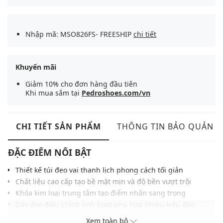
Nhập mã: MSO826FS- FREESHIP
chi tiết
Khuyến mãi
Giảm 10% cho đơn hàng đầu tiên
Khi mua sắm tại
Pedroshoes.com/vn
CHI TIẾT SẢN PHẨM
THÔNG TIN BẢO QUẢN
ĐẶC ĐIỂM NỔI BẬT
Thiết kế túi đeo vai thanh lịch phong cách tối giản
Chất liệu cao cấp tạo bề mặt mịn và độ bền vượt trội
Khóa kim loại trung tâm tạo điểm nhấn sang trọng
Dây đeo điều chỉnh linh hoạt phù hợp nhiều kiểu đeo
Ngăn chứa rộng sắp xếp vật dụng cá nhân gọn gàng
Xem toàn bộ