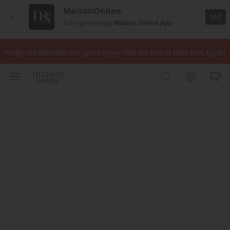
MaisonOnline
Mở
Trải nghiệm ngay
Maison Online App
Nhập mã: MSOXINCHAO - Giảm 10% đơn đầu cho thành viên mới!
Nhập mã MSOPAY100: giảm ngay 10% khi thanh toán trực tuyến
Nhập mã: MSOXINCHAO - Giảm 10% đơn đầu cho thành viên mới!
Nhập mã MSOPAY100: giảm ngay 10% khi thanh toán trực tuyến
Nhập mã: MSOXINCHAO - Giảm 10% đơn đầu cho thành viên mới!