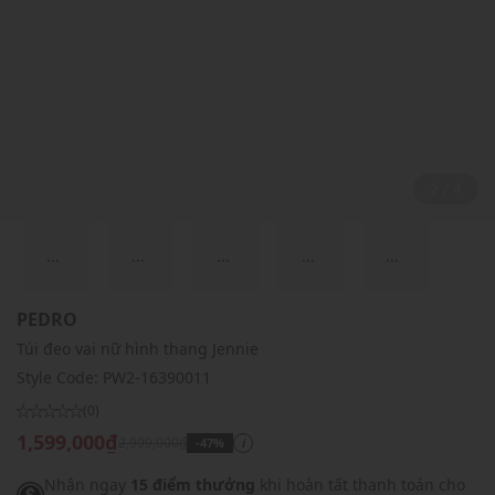
2 / 4
...
...
...
...
...
PEDRO
Túi đeo vai nữ hình thang Jennie
Style Code:
PW2-16390011
(0)
1,599,000₫
2,999,000₫
-47%
i
Nhận ngay
15 điểm thưởng
khi hoàn tất thanh toán cho