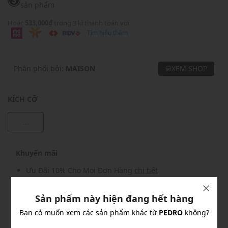
sản phẩm
Hoặc
533,000₫
trong 3 kì thanh toán với
Tìm hiểu thêm
Phân phối bởi:
MAISON
XEM SHOP
KÍCH CỠ
...
Khuyến mãi
Ưu Đãi 10% Cho Mọi Đơn Hàng
chi tiết
Sản phẩm này hiện đang hết hàng
Khuyến mãi
Bạn có muốn xem các sản phẩm khác từ
PEDRO
không?
Nhập mã: MSOXINCHAO - Giảm ngay 10%
chi tiết