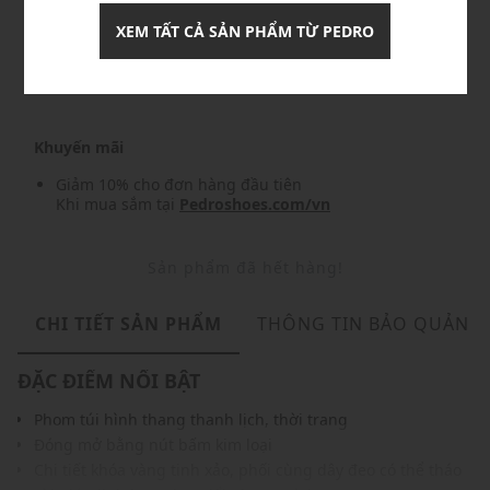
XEM TẤT CẢ SẢN PHẨM TỪ PEDRO
Nhập mã: MSO826FS- FREESHIP
chi tiết
Khuyến mãi
Giảm 10% cho đơn hàng đầu tiên
Khi mua sắm tại
Pedroshoes.com/vn
Sản phẩm đã hết hàng!
CHI TIẾT SẢN PHẨM
THÔNG TIN BẢO QUẢN
ĐẶC ĐIỂM NỔI BẬT
Phom túi hình thang thanh lịch, thời trang
Đóng mở bằng nút bấm kim loại
Chi tiết khóa vàng tinh xảo, phối cùng dây đeo có thể tháo