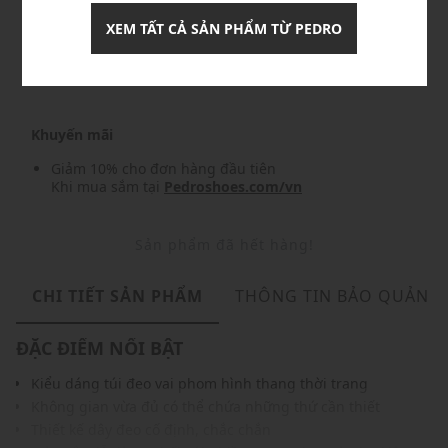
XEM TẤT CẢ SẢN PHẨM TỪ PEDRO
Nhập mã: MSO826FS- FREESHIP
chi tiết
Khuyến mãi
Giảm 10% cho đơn hàng đầu tiên
Khi mua sắm tại
Pedroshoes.com/vn
Sản phẩm đã hết hàng!
CHI TIẾT SẢN PHẨM
THÔNG TIN BẢO QUẢN
ĐẶC ĐIỂM NỔI BẬT
Kiểu dáng túi đeo vai phom hình thang thời trang
Không gian vừa đủ có thể chứa những thứ cần thiết
Thiết kế dây đeo cố định, chắc chắn