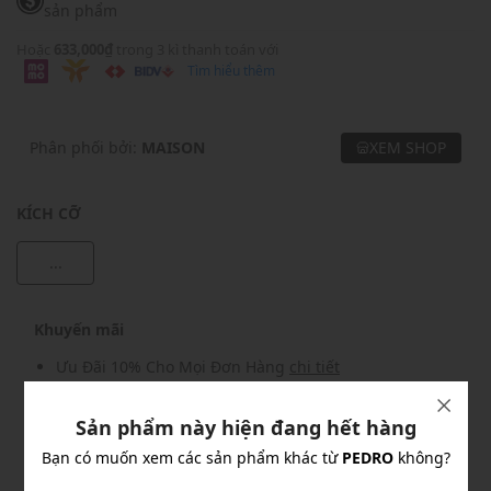
sản phẩm
Hoặc
633,000₫
trong 3 kì thanh toán với
Tìm hiểu thêm
Phân phối bởi:
MAISON
XEM SHOP
KÍCH CỠ
...
Khuyến mãi
Ưu Đãi 10% Cho Mọi Đơn Hàng
chi tiết
Sản phẩm này hiện đang hết hàng
Khuyến mãi
Bạn có muốn xem các sản phẩm khác từ
PEDRO
không?
Nhập mã: MSOXINCHAO - Giảm ngay 10%
chi tiết