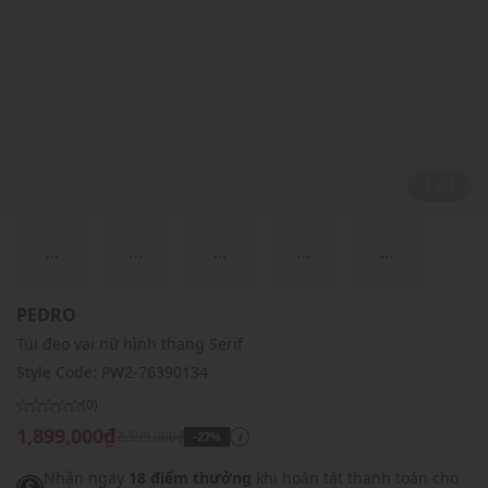
2 / 4
...
...
...
...
...
PEDRO
Túi đeo vai nữ hình thang Serif
Style Code:
PW2-76390134
(0)
1,899,000₫
2,599,000₫
-27%
i
Nhận ngay
18 điểm thưởng
khi hoàn tất thanh toán cho