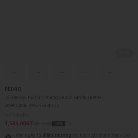
2 / 4
...
...
...
...
...
PEDRO
Túi đeo vai nữ hình thang Studio Farida Leather
Style Code:
PW2-76390122
(0)
1,599,000₫
2,999,000₫
-47%
i
Nhận ngay
15 điểm thưởng
khi hoàn tất thanh toán cho