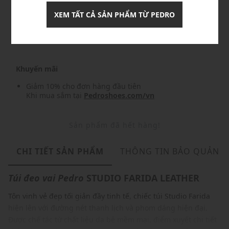
XEM TẤT CẢ SẢN PHẨM TỪ PEDRO
Nhập mã: MSO826FS- FREESHIP
chi tiết
Khuyến mãi
Giảm 10% cho đơn hàng đầu tiên
Khi mua sắm tại
Pedroshoes.com/vn
Sản phẩm đã hết hàng!
CHI TIẾT SẢN PHẨM
THÔNG TIN BẢO QUẢN
Túi đeo vai
Pedro
STUDIO FARIDA LEATHER
Tôn vinh vẻ đẹp tối giản đầy tinh tế, chiếc túi Studio Farida
hiện lên với đường nét thanh lịch và phom dáng hiện đại.
Được chế tác từ chất liệu da bê mềm mại, điểm xuyết chi tiết