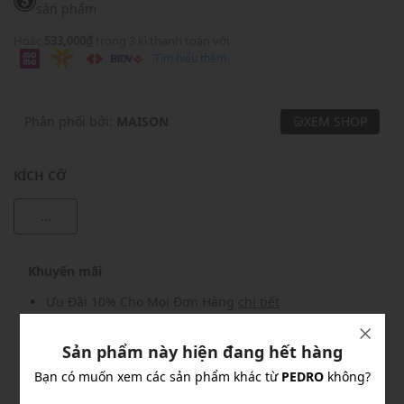
sản phẩm
Hoặc
533,000₫
trong 3 kì thanh toán với
Tìm hiểu thêm
Phân phối bởi:
MAISON
XEM SHOP
KÍCH CỠ
...
Khuyến mãi
Ưu Đãi 10% Cho Mọi Đơn Hàng
chi tiết
Sản phẩm này hiện đang hết hàng
Khuyến mãi
Bạn có muốn xem các sản phẩm khác từ
PEDRO
không?
Nhập mã: MSOXINCHAO - Giảm ngay 10%
chi tiết