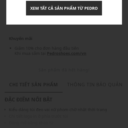
XEM TẤT CẢ SẢN PHẨM TỪ PEDRO
Nhập mã: MSO826FS- FREESHIP
chi tiết
Khuyến mãi
Giảm 10% cho đơn hàng đầu tiên
Khi mua sắm tại
Pedroshoes.com/vn
Sản phẩm đã hết hàng!
CHI TIẾT SẢN PHẨM
THÔNG TIN BẢO QUẢN
ĐẶC ĐIỂM NỔI BẬT
Kiểu dáng túi đeo vai nữ phom chữ nhật thời trang
Chi tiết logo in ở phía trước túi
Đóng mở bằng khóa từ