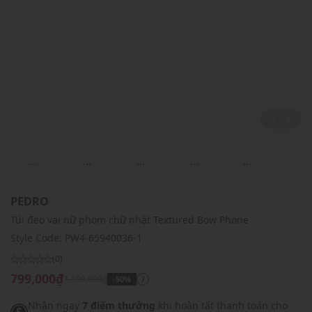
2 / 4
...
...
...
...
...
PEDRO
Túi đeo vai nữ phom chữ nhật Textured Bow Phone
Style Code:
PW4-65940036-1
(0)
799,000₫
1,599,000₫
-50%
i
Nhận ngay
7 điểm thưởng
khi hoàn tất thanh toán cho