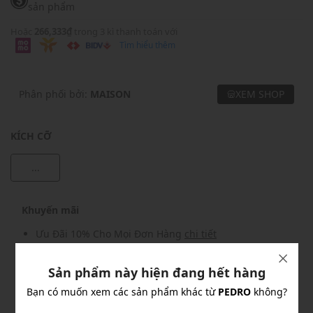
sản phẩm
Hoặc
266,333₫
trong 3 kì thanh toán với
Tìm hiểu thêm
Phân phối bởi:
MAISON
XEM SHOP
KÍCH CỠ
...
Khuyến mãi
Ưu Đãi 10% Cho Mọi Đơn Hàng
chi tiết
Sản phẩm này hiện đang hết hàng
Khuyến mãi
Bạn có muốn xem các sản phẩm khác từ
PEDRO
không?
Nhập mã: MSOXINCHAO - Giảm ngay 10%
chi tiết