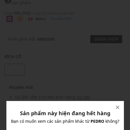
sản phẩm
Hoặc
866,333₫
trong 3 kì thanh toán với
Tìm hiểu thêm
Phân phối bởi:
MAISON
XEM SHOP
KÍCH CỠ
...
Khuyến mãi
Ưu Đãi 10% Cho Mọi Đơn Hàng
chi tiết
Sản phẩm này hiện đang hết hàng
Khuyến mãi
Bạn có muốn xem các sản phẩm khác từ
PEDRO
không?
Nhập mã: MSOXINCHAO - Giảm ngay 10%
chi tiết