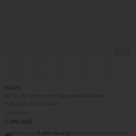
2 / 4
...
...
...
...
...
PEDRO
Túi rút dây nữ phom hình thang Icon Raffia Mini
Style Code:
PW2-15210022
(0)
2,599,000₫
Nhận ngay
25 điểm thưởng
khi hoàn tất thanh toán cho