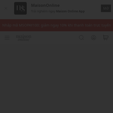
MaisonOnline
Mở
Trải nghiệm ngay
Maison Online App
Nhập mã: MSOXINCHAO - Giảm 10% đơn đầu cho thành viên mới!
Nhập mã MSOPAY100: giảm ngay 10% khi thanh toán trực tuyến
Nhập mã: MSOXINCHAO - Giảm 10% đơn đầu cho thành viên mới!
Nhập mã MSOPAY100: giảm ngay 10% khi thanh toán trực tuyến
Nhập mã: MSOXINCHAO - Giảm 10% đơn đầu cho thành viên mới!