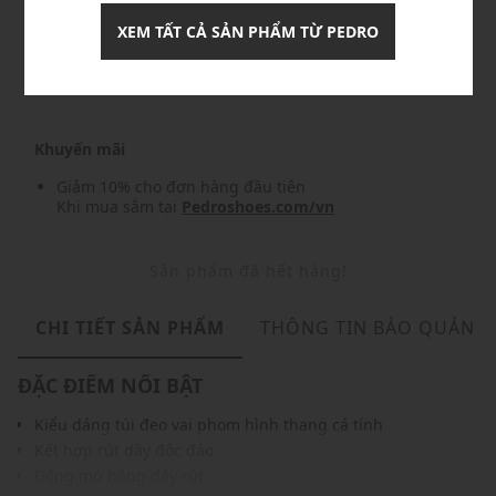
XEM TẤT CẢ SẢN PHẨM TỪ PEDRO
Nhập mã: MSO826FS- FREESHIP
chi tiết
Khuyến mãi
Giảm 10% cho đơn hàng đầu tiên
Khi mua sắm tại
Pedroshoes.com/vn
Sản phẩm đã hết hàng!
CHI TIẾT SẢN PHẨM
THÔNG TIN BẢO QUẢN
ĐẶC ĐIỂM NỔI BẬT
Kiểu dáng túi đeo vai phom hình thang cá tính
Kết hợp rút dây độc đáo
Đóng mở bằng dây rút