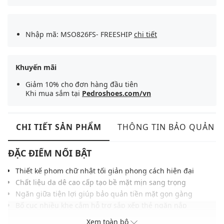
Nhập mã: MSO826FS- FREESHIP
chi tiết
Khuyến mãi
Giảm 10% cho đơn hàng đầu tiên
Khi mua sắm tại
Pedroshoes.com/vn
CHI TIẾT SẢN PHẨM
THÔNG TIN BẢO QUẢN
ĐẶC ĐIỂM NỔI BẬT
Thiết kế phom chữ nhật tối giản phong cách hiện đại
Chất liệu da dê cao cấp tạo bề mặt mịn sang trọng
Ngăn giữa tiện lợi giúp bảo quản tiền mặt gọn gàng
Bố cục nhiều khe cắm hỗ trợ sắp xếp thẻ ngăn nắp
Kiểu dáng mỏng nhẹ dễ dàng mang theo hàng ngày
Xem toàn bộ