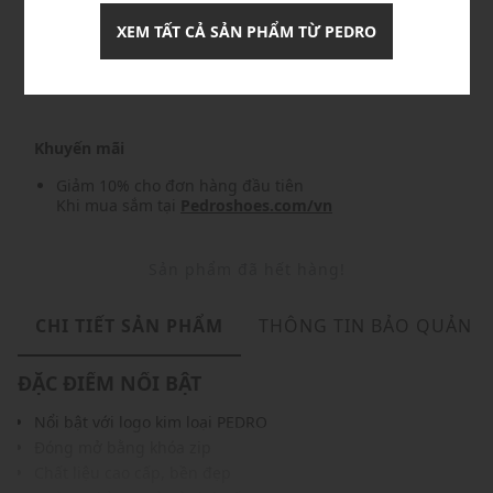
XEM TẤT CẢ SẢN PHẨM TỪ PEDRO
Nhập mã: MSO826FS- FREESHIP
chi tiết
Khuyến mãi
Giảm 10% cho đơn hàng đầu tiên
Khi mua sắm tại
Pedroshoes.com/vn
Sản phẩm đã hết hàng!
CHI TIẾT SẢN PHẨM
THÔNG TIN BẢO QUẢN
ĐẶC ĐIỂM NỔI BẬT
Nổi bật với logo kim loại PEDRO
Đóng mở bằng khóa zip
Chất liệu cao cấp, bền đẹp