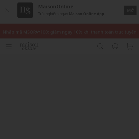
MaisonOnline
Mở
Trải nghiệm ngay
Maison Online App
Nhập mã: MSOXINCHAO - Giảm 10% đơn đầu cho thành viên mới!
Nhập mã MSOPAY100: giảm ngay 10% khi thanh toán trực tuyến
Nhập mã: MSOXINCHAO - Giảm 10% đơn đầu cho thành viên mới!
Nhập mã MSOPAY100: giảm ngay 10% khi thanh toán trực tuyến
Nhập mã: MSOXINCHAO - Giảm 10% đơn đầu cho thành viên mới!