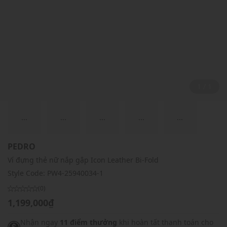
1 / 1
...
...
...
...
...
PEDRO
Ví đựng thẻ nữ nắp gập Icon Leather Bi-Fold
Style Code:
PW4-25940034-1
(0)
1,199,000₫
Nhận ngay
11 điểm thưởng
khi hoàn tất thanh toán cho