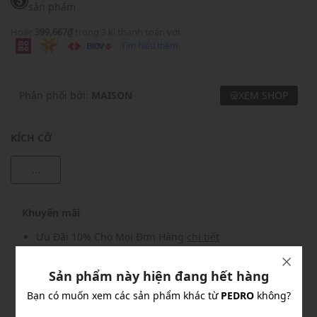
sản phẩm
Hoặc
399,667₫
trong 3 kì thanh toán với
Tìm hiểu thêm
Phân phối bởi:
MAISON
XEM SHOP
KÍCH CỠ
...
Khuyến mãi
Ưu Đãi 10% Cho Mọi Đơn Hàng
chi tiết
Sản phẩm này hiện đang hết hàng
Khuyến mãi
Bạn có muốn xem các sản phẩm khác từ
PEDRO
không?
Nhập mã: MSOXINCHAO - Giảm ngay 10%
chi tiết