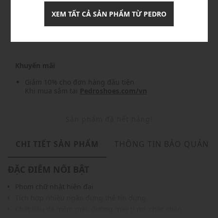
XEM TẤT CẢ SẢN PHẨM TỪ PEDRO
Nhập mã: MSO826FS- FREESHIP
chi tiết
Khuyến mãi
Giảm 10% cho đơn hàng đầu tiên
Khi mua sắm tại
Pedroshoes.com/vn
Sản phẩm đã hết hàng!
CHI TIẾT SẢN PHẨM
THÔNG TIN BẢO QUẢN
ĐẶC ĐIỂM NỔI BẬT
Phom chữ nhật hiện đại
Tích hợp nhiều ngăn đựng thẻ tín dụng
Chất liệu da mềm mại, đường may tỉ mỉ, chắc chắn