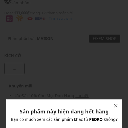
sản phẩm
Hoặc
133,000₫
trong 3 kì thanh toán với
Tìm hiểu thêm
Phân phối bởi:
MAISON
XEM SHOP
KÍCH CỠ
...
Khuyến mãi
Ưu Đãi 10% Cho Mọi Đơn Hàng
chi tiết
Sản phẩm này hiện đang hết hàng
Khuyến mãi
Bạn có muốn xem các sản phẩm khác từ
PEDRO
không?
Nhập mã: MSOXINCHAO - Giảm ngay 10%
chi tiết