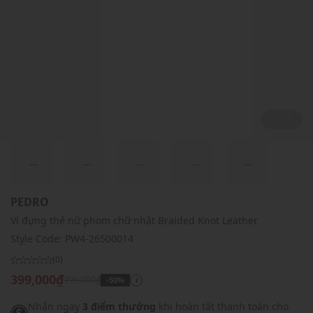
1 / 1
...
...
...
...
...
PEDRO
Ví đựng thẻ nữ phom chữ nhật Braided Knot Leather
Style Code:
PW4-26500014
(0)
399,000₫
799,000₫
-50%
i
Nhận ngay
3 điểm thưởng
khi hoàn tất thanh toán cho