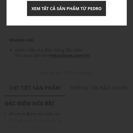
XEM TẤT CẢ SẢN PHẨM TỪ PEDRO
Nhập mã: MSO826FS- FREESHIP
chi tiết
Khuyến mãi
Giảm 10% cho đơn hàng đầu tiên
Khi mua sắm tại
Pedroshoes.com/vn
Sản phẩm đã hết hàng!
CHI TIẾT SẢN PHẨM
THÔNG TIN BẢO QUẢN
ĐẶC ĐIỂM NỔI BẬT
Phom ví đựng thẻ tiện lợi
Chi tiết logo in ẩn trước ví
Đóng mở bằng khóa zip