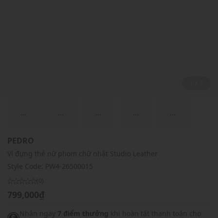
1 / 1
...
...
...
...
...
PEDRO
Ví đựng thẻ nữ phom chữ nhật Studio Leather
Style Code:
PW4-26500015
(0)
799,000₫
Nhận ngay
7 điểm thưởng
khi hoàn tất thanh toán cho