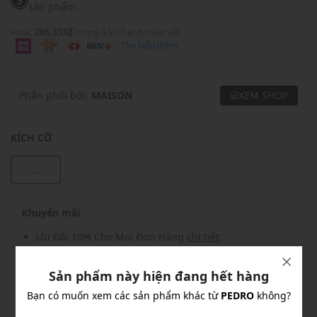
sản phẩm
Hoặc
266,333₫
trong 3 kì thanh toán với
Tìm hiểu thêm
Phân phối bởi:
MAISON
XEM SHOP
KÍCH CỠ
...
Khuyến mãi
Ưu Đãi 10% Cho Mọi Đơn Hàng
chi tiết
Sản phẩm này hiện đang hết hàng
Khuyến mãi
Bạn có muốn xem các sản phẩm khác từ
PEDRO
không?
Nhập mã: MSOXINCHAO - Giảm ngay 10%
chi tiết