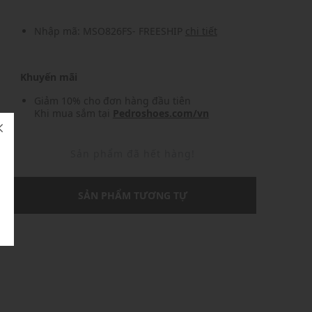
Nhập mã: MSO826FS- FREESHIP
chi tiết
Khuyến mãi
Giảm 10% cho đơn hàng đầu tiên
Khi mua sắm tại
Pedroshoes.com/vn
Sản phẩm đã hết hàng!
SẢN PHẨM TƯƠNG TỰ
U