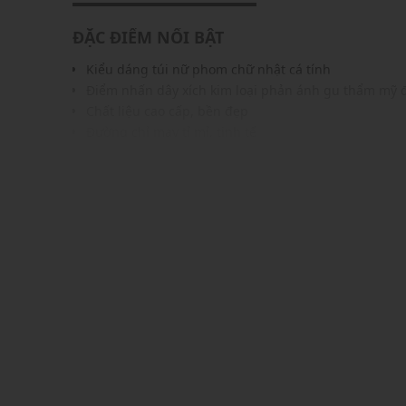
ĐẶC ĐIỂM NỔI BẬT
Kiểu dáng túi nữ phom chữ nhật cá tính
Điểm nhấn dây xích kim loại phản ánh gu thẩm mỹ 
Chất liệu cao cấp, bền đẹp
Đường chỉ may tỉ mỉ, tinh tế
Gam màu hiện đại dễ dàng phối với nhiều trang phụ