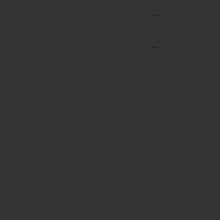
...
...