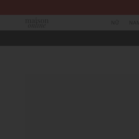
NỮ
NA