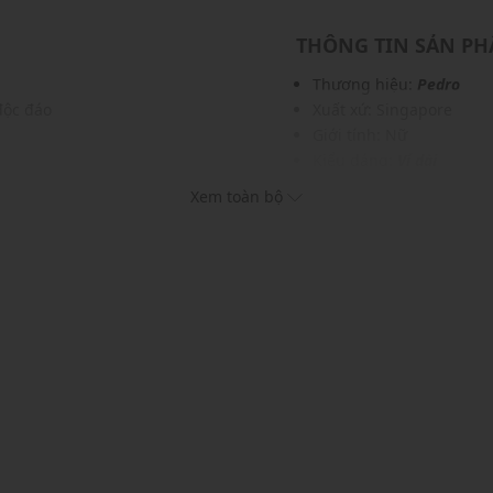
THÔNG TIN SẢN P
Thương hiệu:
Pedro
độc đáo
Xuất xứ: Singapore
Giới tính: Nữ
Kiểu dáng:
Ví dài
c và phụ kiện
Màu sắc: Multi, Black, C
Xem toàn bộ
Chất liệu: Sợi cọ tự nhiê
Lớp lớt: Sợi tổng hợp Mi
Logo: Chi tiết logo kim lo
Đóng mở bằng khóa kim 
Dây đeo: Dây đeo có thể
Sức chứa: Có thể đựng vừ
khác...
Thích hợp dùng trong các
Xu hướng theo mùa: Sử 