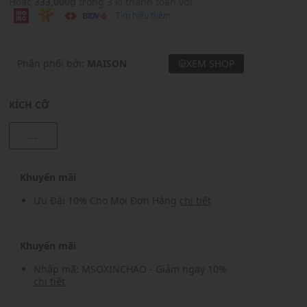
Hoặc
333,000₫
trong 3 kì thanh toán với
Tìm hiểu thêm
Phân phối bởi:
MAISON
XEM SHOP
KÍCH CỠ
...
Khuyến mãi
Ưu Đãi 10% Cho Mọi Đơn Hàng
chi tiết
Khuyến mãi
Nhập mã: MSOXINCHAO - Giảm ngay 10%
chi tiết