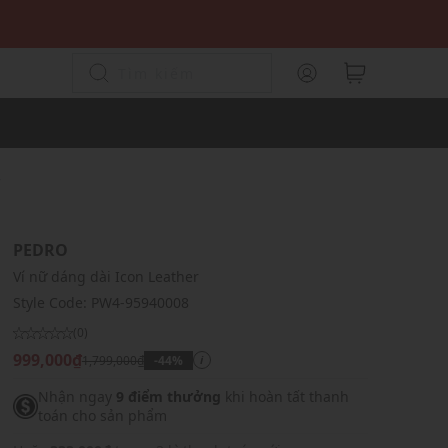
r
PEDRO
Ví nữ dáng dài Icon Leather
Style Code:
PW4-95940008
(0)
999,000₫
1,799,000₫
-44%
i
Nhận ngay
9 điểm thưởng
khi hoàn tất thanh
toán cho sản phẩm