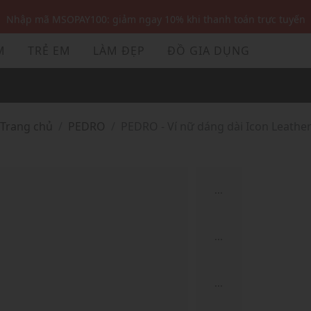
Nhập mã MSOPAY100: giảm ngay 10% khi thanh toán trực tuyến
Nhập mã: MSOXINCHAO - Giảm 10% đơn đầu cho thành viên mới!
M
TRẺ EM
LÀM ĐẸP
ĐỒ GIA DỤNG
Nhập mã MSOPAY100: giảm ngay 10% khi thanh toán trực tuyến
Nhập mã: MSOXINCHAO - Giảm 10% đơn đầu cho thành viên mới!
Trang chủ
PEDRO
PEDRO - Ví nữ dáng dài Icon Leathe
...
...
...