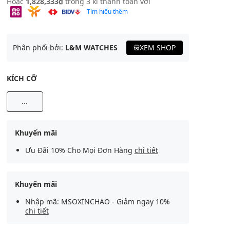
Hoặc
1,828,333₫
trong 3 kì thanh toán với
Tìm hiểu thêm
Phân phối bởi:
L&M WATCHES
XEM SHOP
KÍCH CỠ
...
Khuyến mãi
Ưu Đãi 10% Cho Mọi Đơn Hàng
chi tiết
Khuyến mãi
Nhập mã: MSOXINCHAO - Giảm ngay 10%
chi tiết