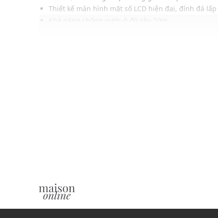
Thiết kế màn hình mặt số LCD hiện đại, đính đá lấp
Khả năng chống nước ở độ sâu 50m
Thông số sản phẩm
Giới tính: Nam
Chất liệu vỏ: Thép không gỉ
Chất liệu dây: Thép không gỉ
Hình dạng mặt: Hình chữ nhật
Loại khóa: Khóa gập
Mặt số: LCD
Màu mặt số: Đen
Màu dây đeo: Vàng đính đá
Đường kính: 44mm
Tính năng đặc biệt: Đồng hồ bấm giờ
Khả năng kháng nước ở độ sâu: 50m
Xuất xứ thương hiệu: Đức
Điều kiện bảo hành
Bảo hành thân máy đồng hồ thời hạn 4 năm tại Việt na