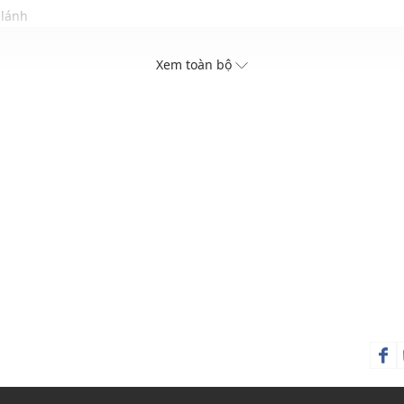
 lánh
Xem toàn bộ
m và quốc tế (02 năm đầu miễn phí, 02 năm sau bảo hành có tính phí 