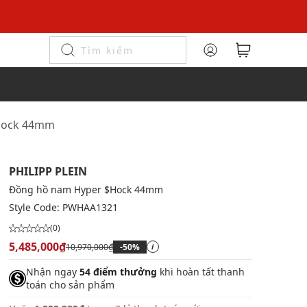
$Hock 44mm
PHILIPP PLEIN
Đồng hồ nam Hyper $Hock 44mm
Style Code:
PWHAA1321
(0)
5,485,000₫
10,970,000₫
-50%
i
Nhận ngay
54 điểm thưởng
khi hoàn tất thanh
toán cho sản phẩm