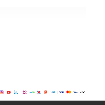
|
|
tùy theo tình trạng máy)