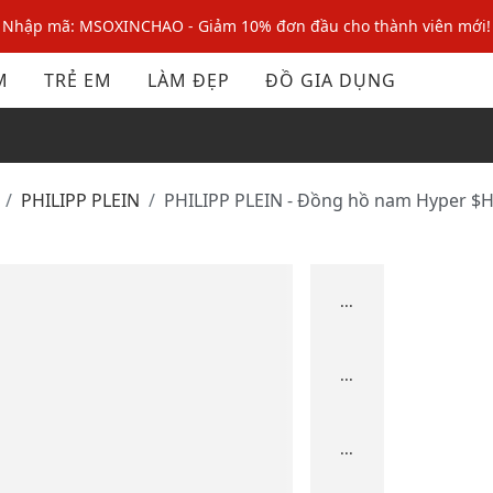
Nhập mã: MSOXINCHAO - Giảm 10% đơn đầu cho thành viên mới!
Nhập mã MSOPAY100: giảm ngay 10% khi thanh toán trực tuyến
M
TRẺ EM
LÀM ĐẸP
ĐỒ GIA DỤNG
Nhập mã: MSOXINCHAO - Giảm 10% đơn đầu cho thành viên mới!
PHILIPP PLEIN
PHILIPP PLEIN - Đồng hồ nam Hyper 
...
...
...