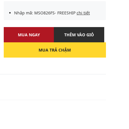
Nhập mã: MSO826FS- FREESHIP
chi tiết
MUA NGAY
THÊM VÀO GIỎ
MUA TRẢ CHẬM
U