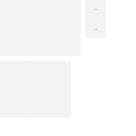
...
...