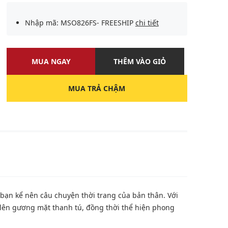
Nhập mã: MSO826FS- FREESHIP
chi tiết
MUA NGAY
THÊM VÀO GIỎ
MUA TRẢ CHẬM
U
 bạn kể nên câu chuyện thời trang của bản thân. Với
ôn lên gương mặt thanh tú, đồng thời thể hiện phong