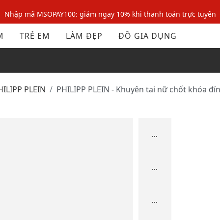
Nhập mã MSOPAY100: giảm ngay 10% khi thanh toán trực tuyến
Nhập mã: MSOXINCHAO - Giảm 10% đơn đầu cho thành viên mới!
M
TRẺ EM
LÀM ĐẸP
ĐỒ GIA DỤNG
Nhập mã MSOPAY100: giảm ngay 10% khi thanh toán trực tuyến
Nhập mã: MSOXINCHAO - Giảm 10% đơn đầu cho thành viên mới!
PHILIPP PLEIN
PHILIPP PLEIN - Khuyên tai nữ chốt khóa đí
...
...
...