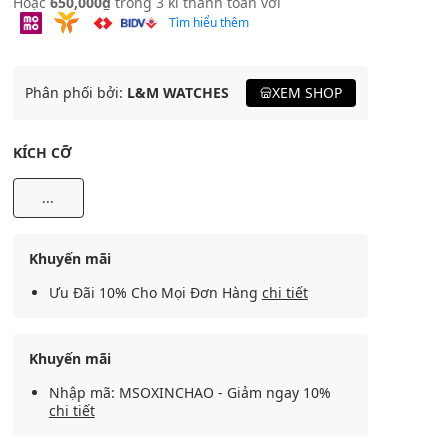
Hoặc
650,000₫
trong 3 kì thanh toán với
Tìm hiểu thêm
Phân phối bởi:
L&M WATCHES
XEM SHOP
KÍCH CỠ
...
Khuyến mãi
Ưu Đãi 10% Cho Mọi Đơn Hàng
chi tiết
Khuyến mãi
Nhập mã: MSOXINCHAO - Giảm ngay 10%
chi tiết