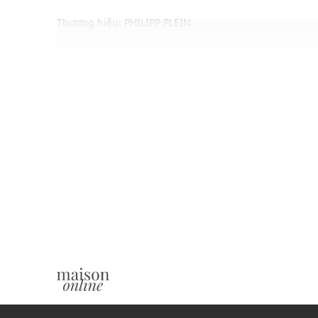
Thương hiệu: PHILIPP PLEIN
Xuất xứ: Đức
Giới tính: Nữ
Kiểu dáng: Khuyên tai khoen tròn dáng hở
Màu sắc: Yellow Gold
Chất liệu: Thép không gỉ, Đá nhân tạo
Thiết kế:
Mặt hình đa giác với hạt đá đính nổi bật ở giữa
Chốt khóa chắc chắn, dễ dàng điều chỉnh
Chất liệu cao cấp không gỉ, sáng bóng
Gam màu hiện đại dễ dàng phối với nhiều loại tra
Thích hợp trong các dịp: Đi chơi, đi làm, đi tiệc....