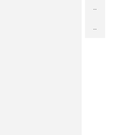
...
...